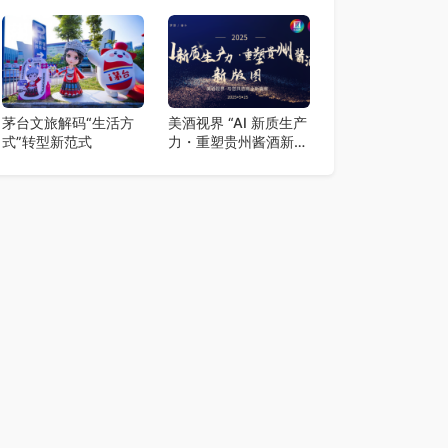
布会在贵阳盛大启幕
阳召开
茅台文旅解码“生活方
美酒视界 “AI 新质生产
式”转型新范式
力・重塑贵州酱酒新版
图” 启动大会在贵阳举
行