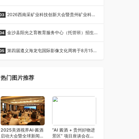
全网征名正式启动！
2026西南采矿业科技创新大会暨贵州矿业科技
03
博览会将在贵阳召开
金沙县阳光之育教育服务中心（托管班）招生
04
了！
第四届遵义海龙屯国际影像文化周将于8月15日
05
开幕
热门图片推荐
2025美酒视界AI·酱酒
“AI 酱酒 + 贵州好物进
启动大会暨全球新闻发
景区” 项目座谈会在贵