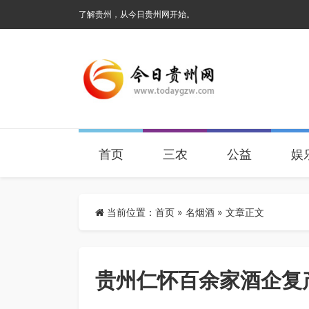
了解贵州，从今日贵州网开始。
首页
三农
公益
娱
当前位置：
首页
»
名烟酒
» 文章正文
贵州仁怀百余家酒企复产