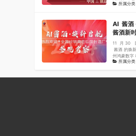
所属分类
AI 酱
酱酒新
11 月 3
酱酒 的焕
州鸿豪数字
所属分类