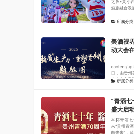
之夜•黄小
酒旅融合发
所属分类
美酒视界
动大会
http
content/u
日，由贵州美
动大会在贵
所属分类
“青酒七
盛大启
举杯青酒七
来”贵州青
向未来”，