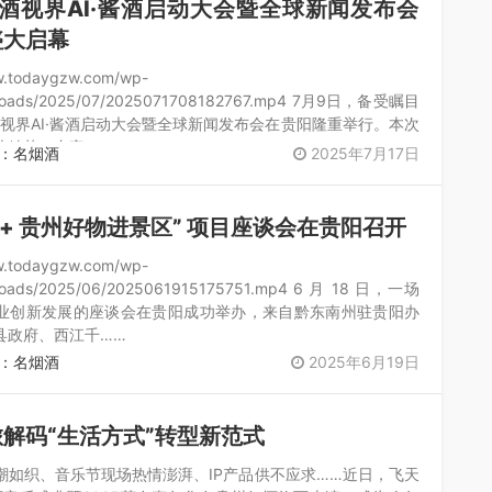
美酒视界AI·酱酒启动大会暨全球新闻发布会
盛大启幕
w.todaygzw.com/wp-
ploads/2025/07/2025071708182767.mp4 7月9日，备受瞩目
酒视界AI·酱酒启动大会暨全球新闻发布会在贵阳隆重举行。本次
业精英、专家……
：名烟酒
2025年7月17日
酱酒 + 贵州好物进景区” 项目座谈会在贵阳召开
w.todaygzw.com/wp-
ploads/2025/06/2025061915175751.mp4 6 月 18 日，一场
业创新发展的座谈会在贵阳成功举办，来自黔东南州驻贵阳办
县政府、西江千……
：名烟酒
2025年6月19日
解码“生活方式”转型新范式
潮如织、音乐节现场热情澎湃、IP产品供不应求……近日，飞天