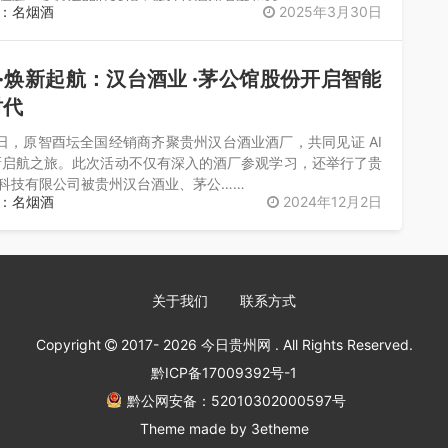
：名烟酒
2025年3月30日
酒 ·焕新起航：汉台酒业 ·茅公馆股份开启智能
时代
0 日，原智酉坛全国经销商齐聚贵州汉台酒业酒厂，共同见证 AI
新启航之旅。此次活动不仅有深入的酒厂参观学习，还举行了贵
 科技有限公司被贵州汉台酒业、茅公……
：名烟酒
2024年12月2日
关于我们
联系方式
Copyright
2017- 2026
今日贵州网
. All Rights Reserved.
黔ICP备17009392号-1
黔公网安备：52010302000597号
Theme made by
3etheme