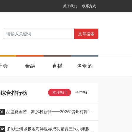
关于我们
联系方式
文章搜索
社会
金融
直播
名烟酒
综合排行榜
本月热门
全年热门
品盛夏金芒，舞乡村新韵——2026“贵州村舞”暨
01
望谟芒果丰收季采风活动圆满开展
多彩贵州城极地海洋世界成功繁育三只小海豚，
02