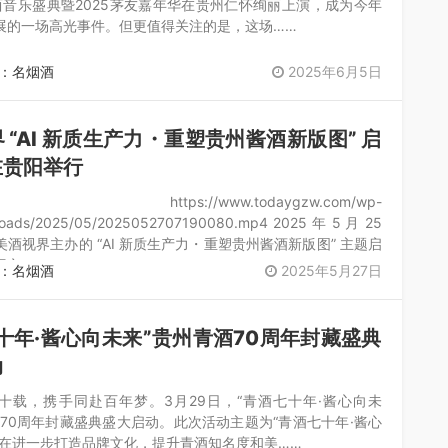
西音乐盛典暨2025茅友嘉年华在贵州仁怀绚丽上演，成为今年
展的一场高光事件。但更值得关注的是，这场……
：名烟酒
2025年6月5日
 “AI 新质生产力・重塑贵州酱酒新版图” 启
在贵阳举行
s://www.todaygzw.com/wp-
ploads/2025/05/2025052707190080.mp4 2025 年 5 月 25
酒视界主办的 “AI 新质生产力・重塑贵州酱酒新版图” 主题启
阳市……
：名烟酒
2025年5月27日
十年·酱心向未来”贵州青酒70周年封藏盛典
动
十载，携手同赴百年梦。3月29日，“青酒七十年·酱心向未
酒70周年封藏盛典盛大启动。此次活动主题为“青酒七十年·酱心
旨在进一步打造品牌文化，提升青酒知名度和美……