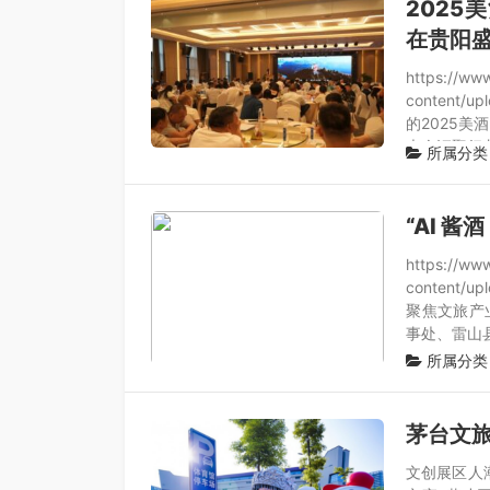
2025
在贵阳
https://ww
content/u
的2025美
大会汇聚行
所属分类
“AI 
https://ww
content/u
聚焦文旅产
事处、雷山
所属分类
茅台文旅
文创展区人