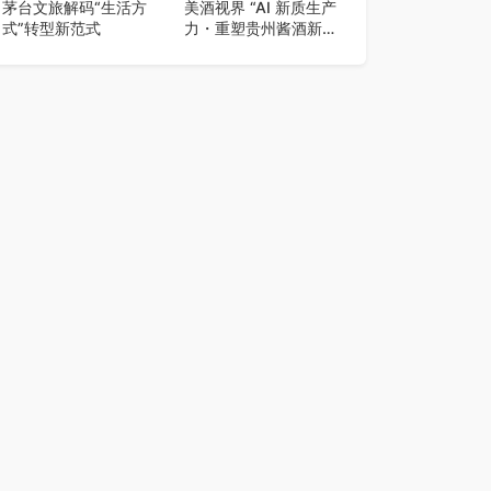
茅台文旅解码“生活方
美酒视界 “AI 新质生产
式”转型新范式
力・重塑贵州酱酒新版
图” 启动大会在贵阳举
行