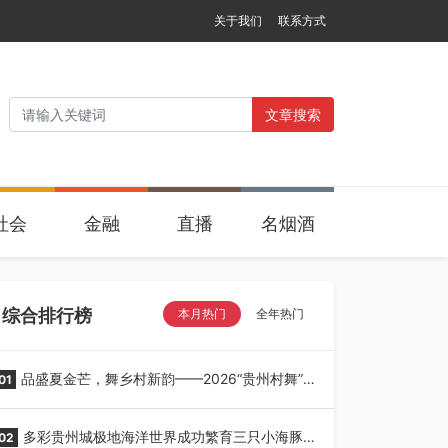
关于我们
联系方式
文章搜索
社会
金融
直播
名烟酒
综合排行榜
本月热门
全年热门
品盛夏金芒，舞乡村新韵——2026“贵州村舞”暨
01
望谟芒果丰收季采风活动圆满开展
多彩贵州城极地海洋世界成功繁育三只小海豚，
02