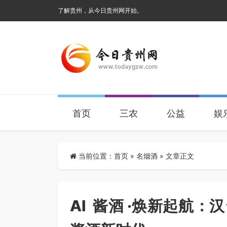
了解贵州，从今日贵州网开始。
首页
三农
公益
娱
当前位置：
首页
»
名烟酒
» 文章正文
AI 酱酒 ·焕新起航：