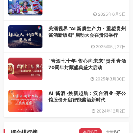
2025年6月5日
美酒视界 “AI 新质生产力・重塑贵州
酱酒新版图” 启动大会在贵阳举行
2025年5月27日
“青酒七十年·酱心向未来”贵州青酒
70周年封藏盛典盛大启动
2025年3月30日
AI 酱酒 ·焕新起航：汉台酒业 ·茅公
馆股份开启智能酱酒新时代
2024年12月2日
综合排行榜
本月热门
全年热门