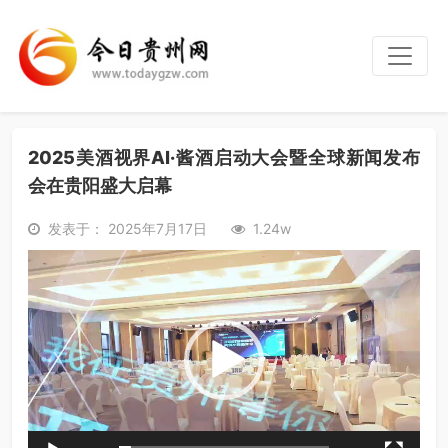
2025美酒视界AI·酱酒启动大会暨全球新闻发布
会在贵阳盛大启幕
发表于： 2025年7月17日
1.24w
视
频
播
放
器