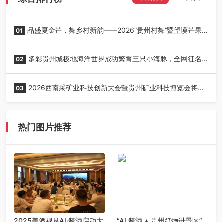
品盛夏金芒，舞乡村新韵——2026“贵州村舞”暨望谟芒果
01
丰收季采风活动圆满开展
多彩贵州城极地海洋世界成功繁育三只小海豚，全网征名
02
正式启动！
2026西南采矿业科技创新大会暨贵州矿业科技博览会将在
03
贵阳召开
热门图片推荐
2025美酒视界AI·酱酒启动大
“AI 酱酒 + 贵州好物进景区”