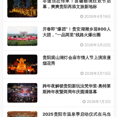
非遗活态传承！苗疆秘境狂欢节启
幕，爽爽贵阳再添文旅新地标
2026年4月19日
开春即“爆团”！贵安湖潮乡迎800人
大团，“一品两里”线路火爆出圈
2026年3月22日
贵阳观山湖灯会庙市情人节上演浪漫
烟花秀
2026年2月13日
跨年夜解锁贵阳新玩法梵华里·奥特莱
斯跨年夜暨两周年庆圆满落幕
2026年1月3日
2025贵阳市温泉季启动仪式在乌当