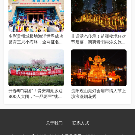
多彩贵州城极地海洋世界成功
非遗活态传承！苗疆秘境狂欢
繁育三只小海豚，全网征名正
节启幕，爽爽贵阳再添文旅新
式启动！
地标
开春即“爆团”！贵安湖潮乡迎
贵阳观山湖灯会庙市情人节上
800人大团，“一品两里”线路
演浪漫烟花秀
火爆出圈
关于我们
联系方式