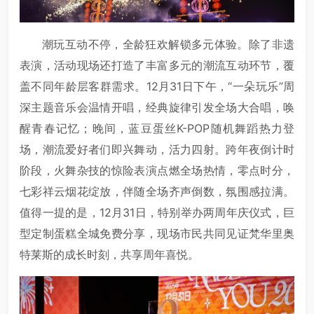
潮玩互动不停，全龄狂欢解锁多元体验。除了非遗
表演，活动现场还打造了丰富多元的潮流互动环节，覆
盖不同年龄层客群需求。12月31日下午，“一朵玩乐”周
深主题音乐会温情开唱，经典旋律引发全场大合唱，唤
醒青春记忆；晚间，蓝豆蛋丝K-POP随机舞蹈热力登
场，潮流爱好者们即兴舞动，活力四射。跨年夜倒计时
阶段，火舞杂技的惊险表演点燃全场热情，零点时分，
七彩祥云烟花绽放，伴随全场齐声倒数，氛围感拉满。
值得一提的是，12月31日，特别举办两周年庆仪式，巨
型定制蛋糕全城免费分享，现场市民共同见证梵华里奥
特莱斯的成长时刻，共享周年喜悦。