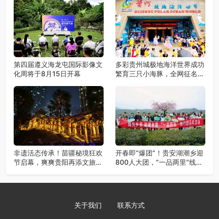
第四届遵义海龙屯国际影像文
多彩贵州城极地海洋世界成功
化周将于8月15日开幕
繁育三只小海豚，全网征名正
式启动！
非遗活态传承！苗疆秘境狂欢
开春即“爆团”！贵安湖潮乡迎
节启幕，爽爽贵阳再添文旅新
800人大团，“一品两里”线路
地标
火爆出圈
关于我们
联系方式