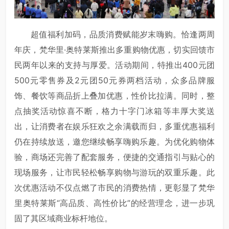
超值福利加码，品质消费赋能岁末嗨购。恰逢两周
年庆，梵华里·奥特莱斯推出多重购物优惠，切实回馈市
民两年以来的支持与厚爱。活动期间，特推出400元团
500元零售券及2元团50元券两档活动，众多品牌服
饰、餐饮等商品折上叠加优惠，性价比拉满。同时，整
点抽奖活动惊喜不断，格力十字门冰箱等丰厚大奖送
出，让消费者在娱乐狂欢之余满载而归，多重优惠福利
仍在持续放送，邀您继续畅享嗨购乐趣。为优化购物体
验，商场还完善了配套服务，便捷的交通指引与贴心的
现场服务，让市民轻松畅享购物与游玩的双重乐趣。此
次优惠活动不仅点燃了市民的消费热情，更彰显了梵华
里奥特莱斯“高品质、高性价比”的经营理念，进一步巩
固了其区域商业标杆地位。