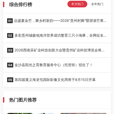
综合排行榜
本月热门
全年热门
品盛夏金芒，舞乡村新韵——2026“贵州村舞”暨望谟芒果
01
丰收季采风活动圆满开展
多彩贵州城极地海洋世界成功繁育三只小海豚，全网征名
02
正式启动！
2026西南采矿业科技创新大会暨贵州矿业科技博览会将在
03
贵阳召开
金沙县阳光之育教育服务中心（托管班）招生了！
04
第四届遵义海龙屯国际影像文化周将于8月15日开幕
05
热门图片推荐