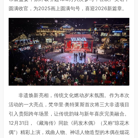
圆满收官，为2025画上圆满句号，喜迎2026新篇章。
非遗焕新亮相，传统文化燃动岁末氛围。作为本次
活动的一大亮点，梵华里·奥特莱斯首次将三大非遗项目
引入贵阳跨年场景，让传统韵味与新年喜庆完美融合。
12月31日，《藏海传》同款《药发木偶》（又称“琼花木
偶”）精彩上演，戏曲人物、神话人物造型的木偶在烟花