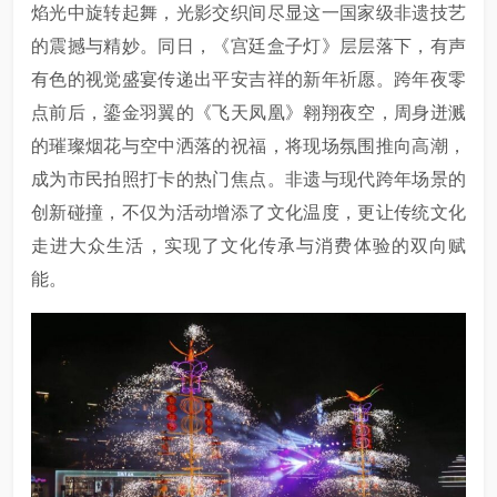
焰光中旋转起舞，光影交织间尽显这一国家级非遗技艺
的震撼与精妙。同日，《宫廷盒子灯》层层落下，有声
有色的视觉盛宴传递出平安吉祥的新年祈愿。跨年夜零
点前后，鎏金羽翼的《飞天凤凰》翱翔夜空，周身迸溅
的璀璨烟花与空中洒落的祝福，将现场氛围推向高潮，
成为市民拍照打卡的热门焦点。非遗与现代跨年场景的
创新碰撞，不仅为活动增添了文化温度，更让传统文化
走进大众生活，实现了文化传承与消费体验的双向赋
能。