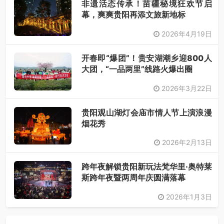
非遗活态传承！苗疆秘境狂欢节启
幕，爽爽贵阳再添文旅新地标
2026年4月19日
开春即“爆团”！贵安湖潮乡迎800人
大团，“一品两里”线路火爆出圈
2026年3月22日
贵阳观山湖灯会庙市情人节上演浪漫
烟花秀
2026年2月13日
跨年夜解锁贵阳新玩法梵华里·奥特莱
斯跨年夜暨两周年庆圆满落幕
2026年1月3日