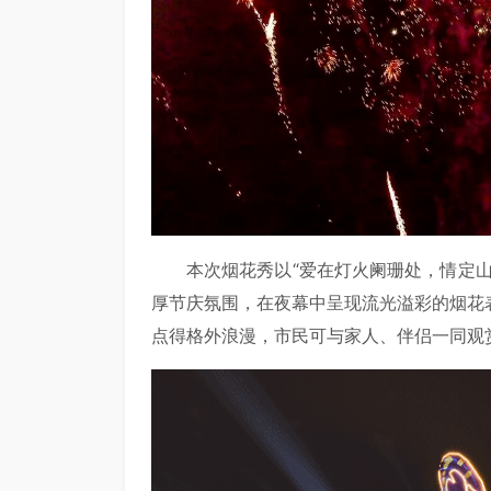
本次烟花秀以“爱在灯火阑珊处，情定
厚节庆氛围，在夜幕中呈现流光溢彩的烟花
点得格外浪漫，市民可与家人、伴侣一同观