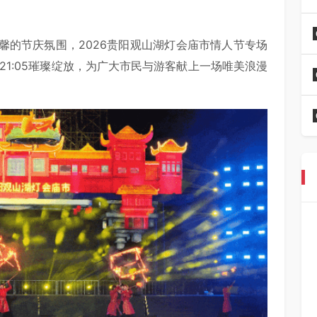
馨的节庆氛围，2026贵阳观山湖灯会庙市情人节专场
—21:05璀璨绽放，为广大市民与游客献上一场唯美浪漫