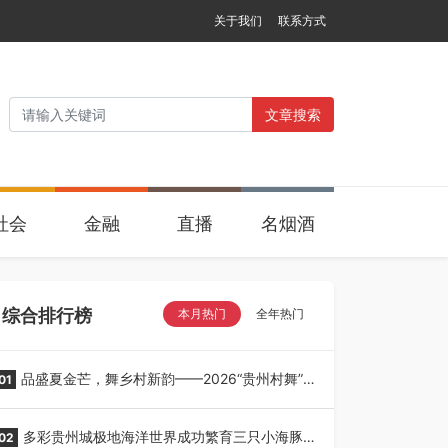
关于我们
联系方式
文章搜索
社会
金融
直播
名烟酒
综合排行榜
本月热门
全年热门
品盛夏金芒，舞乡村新韵——2026“贵州村舞”暨
01
望谟芒果丰收季采风活动圆满开展
多彩贵州城极地海洋世界成功繁育三只小海豚，
02