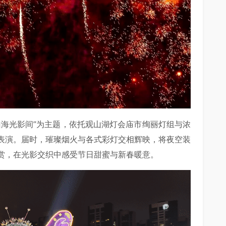
山海光影间”为主题，依托观山湖灯会庙市绚丽灯组与浓
表演。届时，璀璨烟火与各式彩灯交相辉映，将夜空装
赏，在光影交织中感受节日甜蜜与新春暖意。