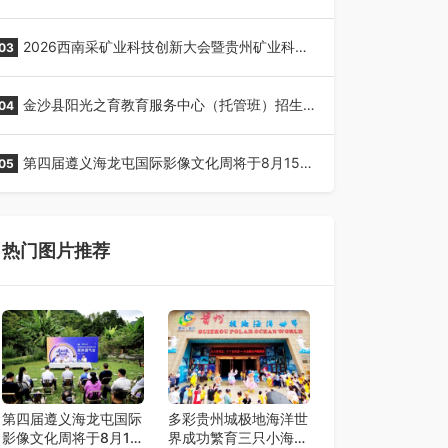
全网征名正式启动！
2026西南采矿业科技创新大会暨贵州矿业科技
03
博览会将在贵阳召开
金沙县阳光之育教育服务中心（托管班）招生
04
了！
第四届遵义海龙屯国际影像文化周将于8月15日
05
开幕
热门图片推荐
第四届遵义海龙屯国际
多彩贵州城极地海洋世
影像文化周将于8月15
界成功繁育三只小海