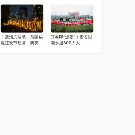
日开幕
豚，全网征名正式启
动！
非遗活态传承！苗疆秘
开春即“爆团”！贵安湖
境狂欢节启幕，爽爽贵
潮乡迎800人大
阳再添文旅新地标
团，“一品两里”线路火
爆出圈