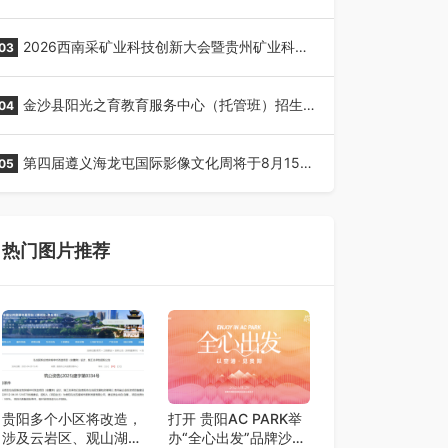
全网征名正式启动！
2026西南采矿业科技创新大会暨贵州矿业科技
03
博览会将在贵阳召开
金沙县阳光之育教育服务中心（托管班）招生
04
了！
第四届遵义海龙屯国际影像文化周将于8月15日
05
开幕
热门图片推荐
贵阳多个小区将改造，
打开 贵阳AC PARK举
涉及云岩区、观山湖区
办“全心出发”品牌沙龙