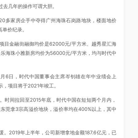
过去几年的操作可谓大胆。
亿元从20多家房企手中夺得广州海珠石岗路地块，楼面地价
高单价纪录。
目金融街融御均价是62000元/平方米、越秀星汇海
居乐海珠小雅新房均价为56000元/平方米，均与时代中
8月6日，时代中国董事会主席岑钊雄在年中业绩会上
，项目将于2021年竣工。
。时间拉回至2015年底，时代中国在短短两个月内，
仓东莞拿3宗高溢价地块，溢价率均在400%以上，其中
2019年上半年，公司新增拿地金额187.6亿元，已