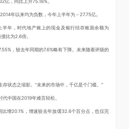
32亿，同比上升75.18%。
014年以来均为负数，今年上半年为－27.75亿。
上半年，时代地产账上的现金及银行结存账面余额为
短债比为2.6倍。
55%，较去年同期的7.6%略有下降。未来随着评级的
生存状态之缩影。“未来的市场中，千亿是个门槛。”
代中国在2019年难言轻松。
比增20.1%，增速较去年放缓32.6个百分点，也仅完