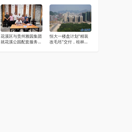
等地
活动
花溪区与贵州雅园集团
恒大一楼盘计划“精装
就花溪公园配套服务项
改毛坯”交付，桂林业
目（乡贤里）投资合作
主怎么看？
签约仪式举行