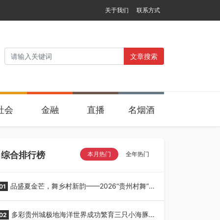
关于我们
联系方式
文章搜索
社会
金融
直播
名烟酒
综合排行榜
本月热门
全年热门
品盛夏金芒，舞乡村新韵——2026“贵州村舞”暨
01
望谟芒果丰收季采风活动圆满开展
多彩贵州城极地海洋世界成功繁育三只小海豚，
02