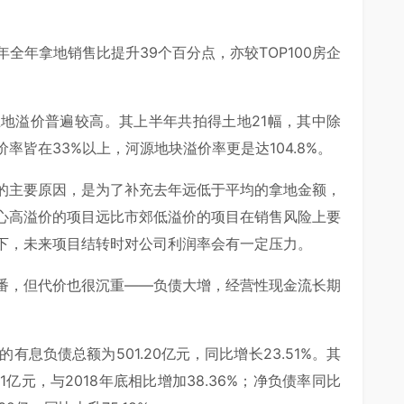
全年拿地销售比提升39个百分点，亦较TOP100房企
地溢价普遍较高。其上半年共拍得土地21幅，其中除
皆在33%以上，河源地块溢价率更是达104.8%。
的主要原因，是为了补充去年远低于平均的拿地金额，
心高溢价的项目远比市郊低溢价的项目在销售风险上要
下，未来项目结转时对公司利润率会有一定压力。
番，但代价也很沉重——负债大增，经营性现金流长期
的有息负债总额为501.20亿元，同比增长23.51%。其
亿元，与2018年底相比增加38.36%；净负债率同比