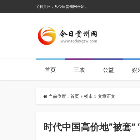
了解贵州，从今日贵州网开始。
首页
三农
公益
娱
当前位置：
首页
»
楼市
» 文章正文
时代中国高价地”被套”