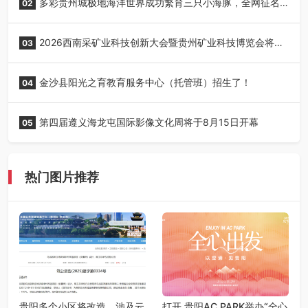
多彩贵州城极地海洋世界成功繁育三只小海豚，全网征名
02
正式启动！
2026西南采矿业科技创新大会暨贵州矿业科技博览会将在
03
贵阳召开
金沙县阳光之育教育服务中心（托管班）招生了！
04
第四届遵义海龙屯国际影像文化周将于8月15日开幕
05
热门图片推荐
贵阳多个小区将改造，涉及云
打开 贵阳AC PARK举办“全心