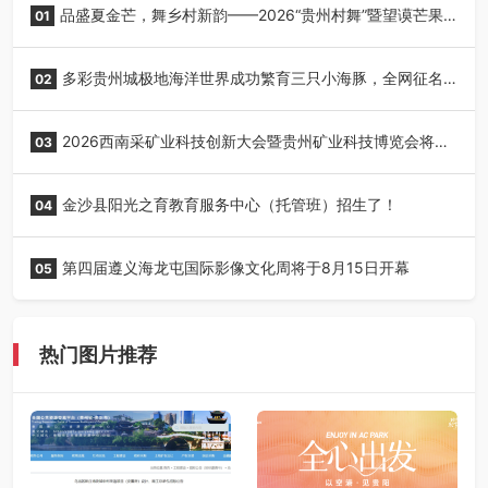
品盛夏金芒，舞乡村新韵——2026“贵州村舞”暨望谟芒果
01
丰收季采风活动圆满开展
多彩贵州城极地海洋世界成功繁育三只小海豚，全网征名
02
正式启动！
2026西南采矿业科技创新大会暨贵州矿业科技博览会将在
03
贵阳召开
金沙县阳光之育教育服务中心（托管班）招生了！
04
第四届遵义海龙屯国际影像文化周将于8月15日开幕
05
热门图片推荐