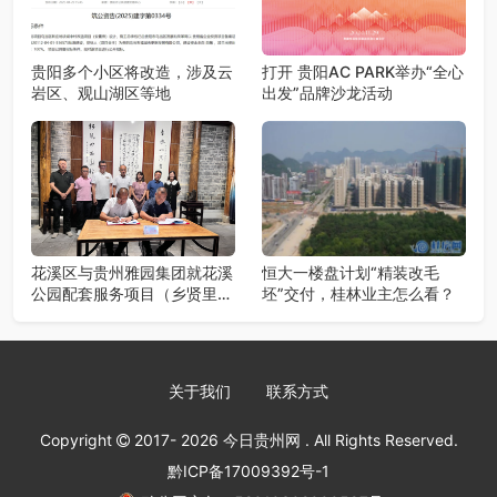
贵阳多个小区将改造，涉及云
打开 贵阳AC PARK举办“全心
岩区、观山湖区等地
出发”品牌沙龙活动
花溪区与贵州雅园集团就花溪
恒大一楼盘计划“精装改毛
公园配套服务项目（乡贤里）
坯”交付，桂林业主怎么看？
投资合作签约仪式举行
关于我们
联系方式
Copyright
2017- 2026
今日贵州网
. All Rights Reserved.
黔ICP备17009392号-1