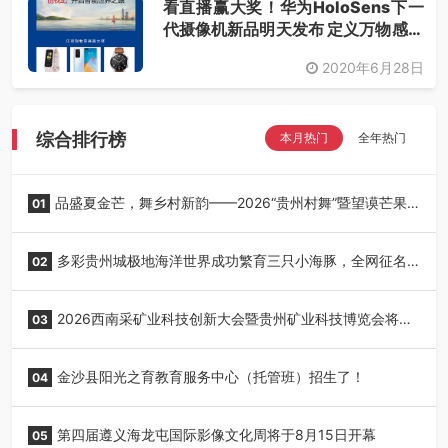
看直播赢大奖！华为HoloSens下一
代摄像机新品明天发布 定义万物感知
入口
2020年6月28日
综合排行榜
本月热门
全年热门
品盛夏金芒，舞乡村新韵——2026“贵州村舞”暨望谟芒果
01
丰收季采风活动圆满开展
多彩贵州城极地海洋世界成功繁育三只小海豚，全网征名
02
正式启动！
2026西南采矿业科技创新大会暨贵州矿业科技博览会将在
03
贵阳召开
金沙县阳光之育教育服务中心（托管班）招生了！
04
第四届遵义海龙屯国际影像文化周将于8月15日开幕
05