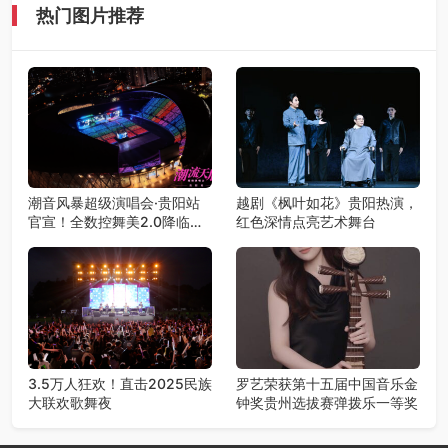
热门图片推荐
潮音风暴超级演唱会·贵阳站
越剧《枫叶如花》贵阳热演，
官宣！全数控舞美2.0降临，
红色深情点亮艺术舞台
王心凌潘玮柏领衔，唤醒你的
青春DNA！
3.5万人狂欢！直击2025民族
罗艺荣获第十五届中国音乐金
大联欢歌舞夜
钟奖贵州选拔赛弹拨乐一等奖​