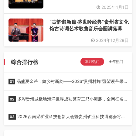
2025年1月1日
“古韵谱新篇 盛世吟经典”贵州省文化
馆古诗词艺术歌曲音乐会圆满落幕
2024年12月28日
综合排行榜
本月热门
全年热门
品盛夏金芒，舞乡村新韵——2026“贵州村舞”暨望谟芒果
01
丰收季采风活动圆满开展
多彩贵州城极地海洋世界成功繁育三只小海豚，全网征名
02
正式启动！
2026西南采矿业科技创新大会暨贵州矿业科技博览会将在
03
贵阳召开