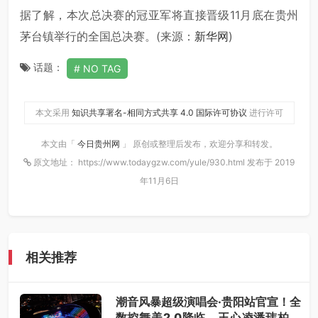
据了解，本次总决赛的冠亚军将直接晋级11月底在贵州
茅台镇举行的全国总决赛。(来源：
新华网
)
话题：
NO TAG
本文采用
知识共享署名-相同方式共享 4.0 国际许可协议
进行许可
本文由「
今日贵州网
」 原创或整理后发布，欢迎分享和转发。
原文地址： https://www.todaygzw.com/yule/930.html 发布于 2019
年11月6日
相关推荐
潮音风暴超级演唱会·贵阳站官宣！全
数控舞美2.0降临，王心凌潘玮柏领