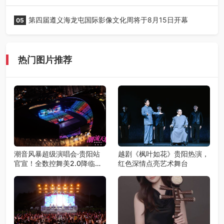
第四届遵义海龙屯国际影像文化周将于8月15日开幕
05
热门图片推荐
潮音风暴超级演唱会·贵阳站
越剧《枫叶如花》贵阳热演，
官宣！全数控舞美2.0降临，
红色深情点亮艺术舞台
王心凌潘玮柏领衔，唤醒你的
青春DNA！