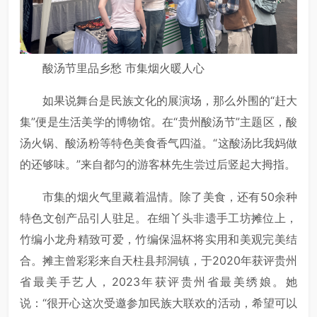
酸汤节里品乡愁 市集烟火暖人心
如果说舞台是民族文化的展演场，那么外围的“赶大
集”便是生活美学的博物馆。在“贵州酸汤节”主题区，酸
汤火锅、酸汤粉等特色美食香气四溢。“这酸汤比我妈做
的还够味。”来自都匀的游客林先生尝过后竖起大拇指。
市集的烟火气里藏着温情。除了美食，还有50余种
特色文创产品引人驻足。在细丫头非遗手工坊摊位上，
竹编小龙舟精致可爱，竹编保温杯将实用和美观完美结
合。摊主曾彩彩来自天柱县邦洞镇，于2020年获评贵州
省最美手艺人，2023年获评贵州省最美绣娘。她
说：“很开心这次受邀参加民族大联欢的活动，希望可以