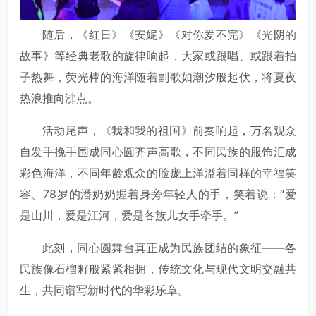
随后，《红日》《安妮》《对你爱不完》《光阴的
故事》等经典老歌的旋律响起，大家或跟唱、或跟着拍
子热舞，荧光棒的海洋随着副歌如潮汐般起伏，将夏夜
热浪推向沸点。
活动尾声，《我和我的祖国》前奏响起，万名观众
自发手挽手围成同心圆齐声高歌，不同民族的服饰汇成
彩色海洋，不同年龄观众的脸庞上洋溢着同样的幸福笑
容。78岁的潘奶奶握着身旁年轻人的手，笑着说：“爱
是山川，爱是江河，爱是各族儿女手牵手。”
此刻，同心圆舞台真正成为民族团结的象征——各
民族像石榴籽般紧紧相拥，传统文化与现代文明交融共
生，共同谱写新时代的华彩乐章。