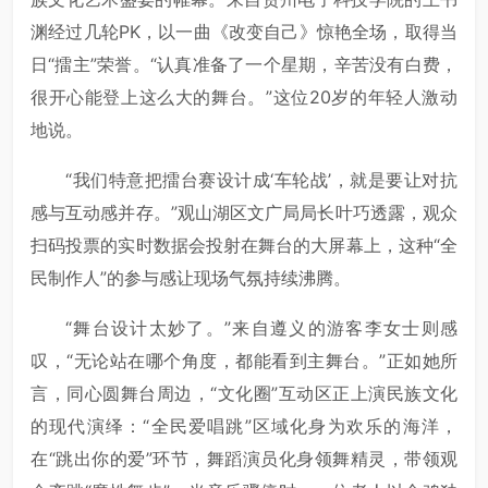
渊经过几轮PK，以一曲《改变自己》惊艳全场，取得当
日“擂主”荣誉。“认真准备了一个星期，辛苦没有白费，
很开心能登上这么大的舞台。”这位20岁的年轻人激动
地说。
“我们特意把擂台赛设计成‘车轮战’，就是要让对抗
感与互动感并存。”观山湖区文广局局长叶巧透露，观众
扫码投票的实时数据会投射在舞台的大屏幕上，这种“全
民制作人”的参与感让现场气氛持续沸腾。
“舞台设计太妙了。”来自遵义的游客李女士则感
叹，“无论站在哪个角度，都能看到主舞台。”正如她所
言，同心圆舞台周边，“文化圈”互动区正上演民族文化
的现代演绎：“全民爱唱跳”区域化身为欢乐的海洋，
在“跳出你的爱”环节，舞蹈演员化身领舞精灵，带领观