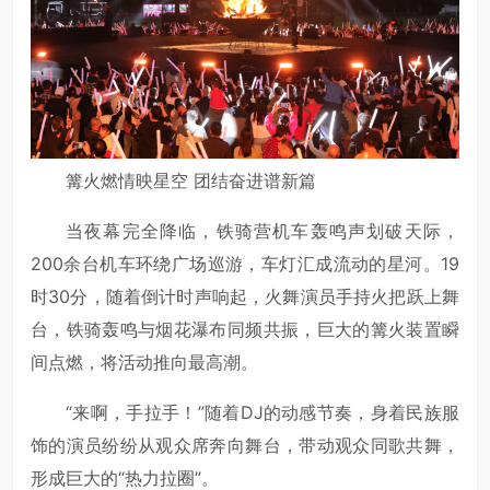
篝火燃情映星空 团结奋进谱新篇
当夜幕完全降临，铁骑营机车轰鸣声划破天际，
200余台机车环绕广场巡游，车灯汇成流动的星河。19
时30分，随着倒计时声响起，火舞演员手持火把跃上舞
台，铁骑轰鸣与烟花瀑布同频共振，巨大的篝火装置瞬
间点燃，将活动推向最高潮。
“来啊，手拉手！”随着DJ的动感节奏，身着民族服
饰的演员纷纷从观众席奔向舞台，带动观众同歌共舞，
形成巨大的“热力拉圈”。