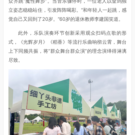
众齐跳“魔性舞步”。当音乐骤停时，一位老人以金鸡独
立姿态稳稳站住，引发阵阵喝彩。“和年轻人一起跳，感
觉自己又回到了20岁。”60岁的退休教师李建国笑道。
此外，乐队演奏环节创新采用观众扫码点歌的形
式，《光辉岁月》《稻香》等流行乐曲响彻云霄，舞台
上下同频共振，将“群众舞台群众演”的理念演绎得淋漓
尽致。