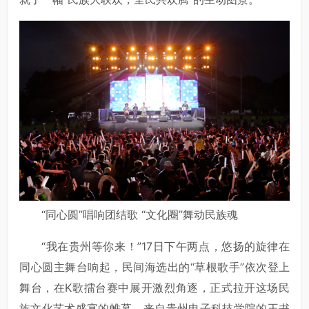
“同心圆”唱响团结歌 “文化圈”舞动民族魂
“我在贵州等你来！”17日下午两点，悠扬的旋律在
同心圆主舞台响起，民间海选出的“草根歌手”依次登上
舞台，在K歌擂台赛中展开激烈角逐，正式拉开这场民
族文化艺术盛宴的帷幕。来自贵州电子科技学院的王书