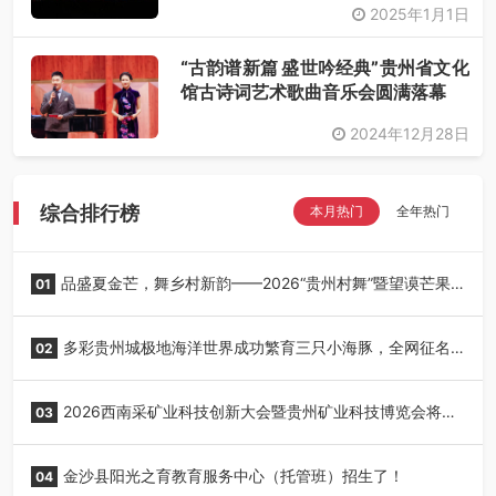
2025年1月1日
“古韵谱新篇 盛世吟经典”贵州省文化
馆古诗词艺术歌曲音乐会圆满落幕
2024年12月28日
综合排行榜
本月热门
全年热门
品盛夏金芒，舞乡村新韵——2026“贵州村舞”暨望谟芒果
01
丰收季采风活动圆满开展
多彩贵州城极地海洋世界成功繁育三只小海豚，全网征名
02
正式启动！
2026西南采矿业科技创新大会暨贵州矿业科技博览会将在
03
贵阳召开
金沙县阳光之育教育服务中心（托管班）招生了！
04