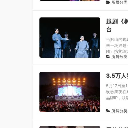
数据，创下
所属分类
越剧《
台
当黔山的晚
来一场跨越
团）携文华
所属分类
3.5万
5月17日至
欢歌舞夜在
品牌IP，联
所属分类