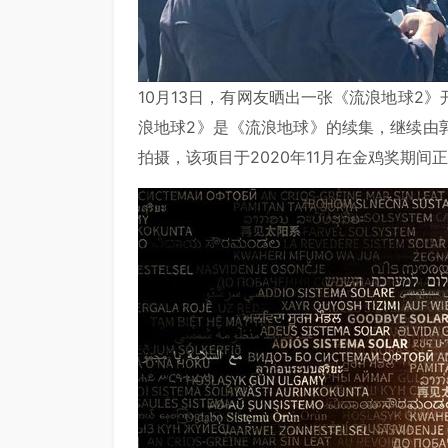
10月13日，有网友晒出一张《流浪地球2
浪地球2》是《流浪地球》的续集，继续由
拍摄，该项目于2020年11月在金鸡奖期间