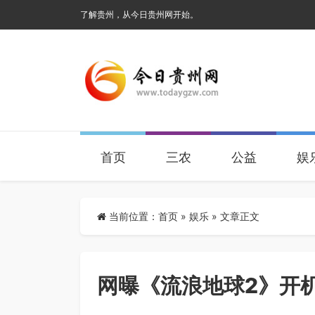
了解贵州，从今日贵州网开始。
首页
三农
公益
娱
当前位置：
首页
»
娱乐
» 文章正文
网曝《流浪地球2》开