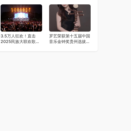
美2.0降临，王心凌潘
术舞台
玮柏领衔，唤醒你的青
春DNA！
3.5万人狂欢！直击
罗艺荣获第十五届中国
2025民族大联欢歌舞
音乐金钟奖贵州选拔赛
夜
弹拨乐一等奖​