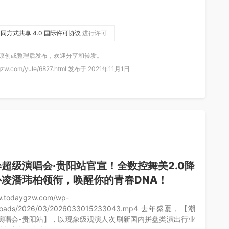
同方式共享 4.0 国际许可协议
进行许可
 原创或整理后发布，欢迎分享和转发。
zw.com/yule/6827.html 发布于 2021年11月1日
超级演唱会·贵阳站官宣！全数控舞美2.0降
心凌潘玮柏领衔，唤醒你的青春DNA！
w.todaygzw.com/wp-
uploads/2026/03/2026033015233043.mp4 去年盛夏，【潮
演唱会-贵阳站】，以现象级观演人次刷新国内拼盘类演出行业