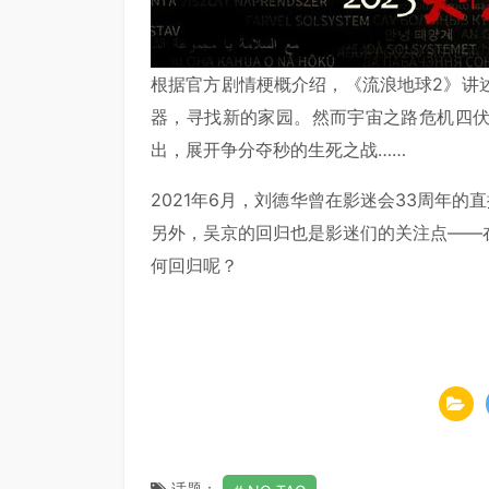
根据官方剧情梗概介绍，《流浪地球2》讲
器，寻找新的家园。然而宇宙之路危机四
出，展开争分夺秒的生死之战……
2021年6月，刘德华曾在影迷会33周年
另外，吴京的回归也是影迷们的关注点——
何回归呢？
话题：