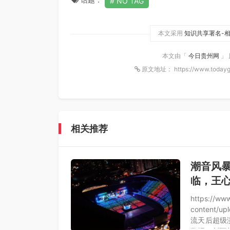
NO TAG
本文采用
知识共享署名-相
本文由「
今日贵州网
」
原文地址： https://www.todayg
相关推荐
潮音风暴
临，王
https://ww
content/
流天后超级