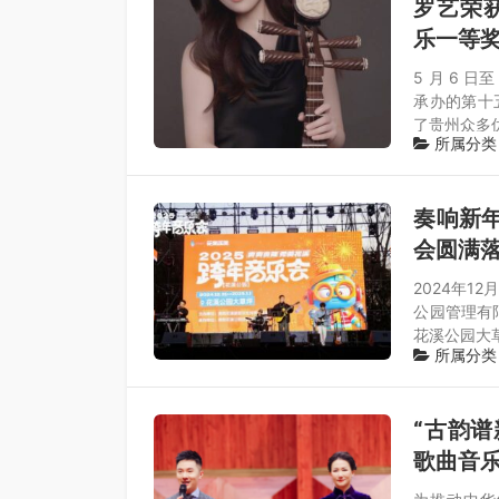
罗艺荣
乐一等奖
5 月 6 
承办的第十
了贵州众多
所属分类
奏响新年
会圆满
2024年1
公园管理有
花溪公园大
所属分类
“古韵谱
歌曲音