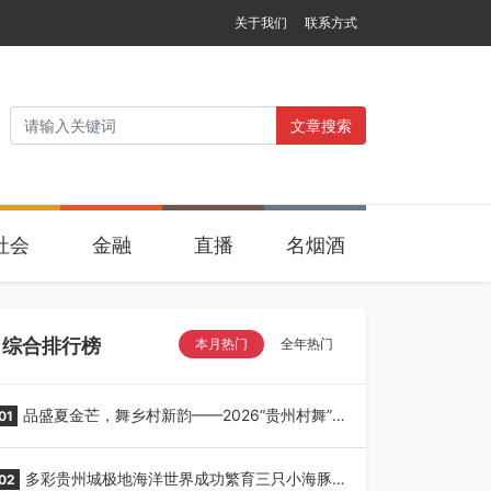
关于我们
联系方式
文章搜索
社会
金融
直播
名烟酒
综合排行榜
本月热门
全年热门
品盛夏金芒，舞乡村新韵——2026“贵州村舞”暨
01
望谟芒果丰收季采风活动圆满开展
多彩贵州城极地海洋世界成功繁育三只小海豚，
02