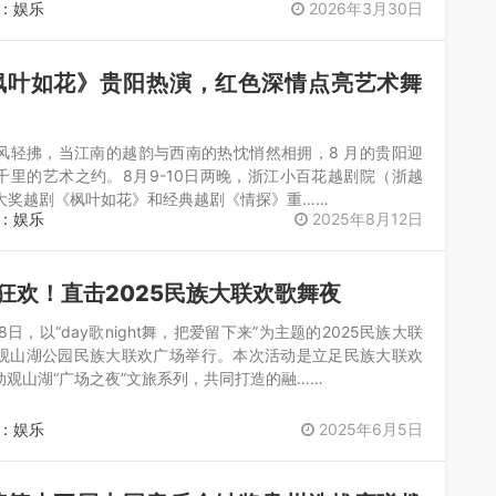
单场入场人数新……
：娱乐
2026年3月30日
枫叶如花》贵阳热演，红色深情点亮艺术舞
风轻拂，当江南的越韵与西南的热忱悄然相拥，8 月的贵阳迎
千里的艺术之约。8月9-10日两晚，浙江小百花越剧院（浙越
大奖越剧《枫叶如花》和经典越剧《情探》重……
：娱乐
2025年8月12日
人狂欢！直击2025民族大联欢歌舞夜
18日，以“day歌night舞，把爱留下来”为主题的2025民族大联
观山湖公园民族大联欢广场举行。本次活动是立足民族大联欢
动观山湖“广场之夜”文旅系列，共同打造的融……
：娱乐
2025年6月5日