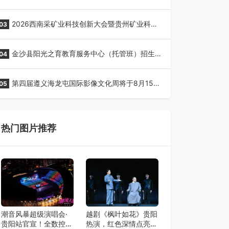
全网征名正式启动！
2026西南采矿业科技创新大会暨贵州矿业科技
03
博览会将在贵阳召开
金沙县阳光之育教育服务中心（托管班）招生
04
了！
第四届遵义海龙屯国际影像文化周将于8月15日
05
开幕
热门图片推荐
潮音风暴超级演唱会·
越剧《枫叶如花》贵阳
贵阳站官宣！全数控舞
热演，红色深情点亮艺