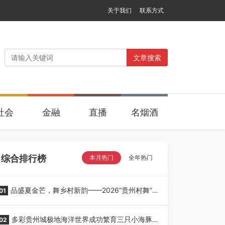
关于我们
联系方式
文章搜索
社会
金融
直播
名烟酒
综合排行榜
本月热门
全年热门
品盛夏金芒，舞乡村新韵——2026“贵州村舞”暨
01
望谟芒果丰收季采风活动圆满开展
多彩贵州城极地海洋世界成功繁育三只小海豚，
02