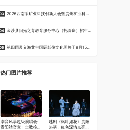
全网征名正式启动！
2026西南采矿业科技创新大会暨贵州矿业科技
03
博览会将在贵阳召开
金沙县阳光之育教育服务中心（托管班）招生
04
了！
第四届遵义海龙屯国际影像文化周将于8月15日
05
开幕
热门图片推荐
潮音风暴超级演唱会·
越剧《枫叶如花》贵阳
贵阳站官宣！全数控舞
热演，红色深情点亮艺