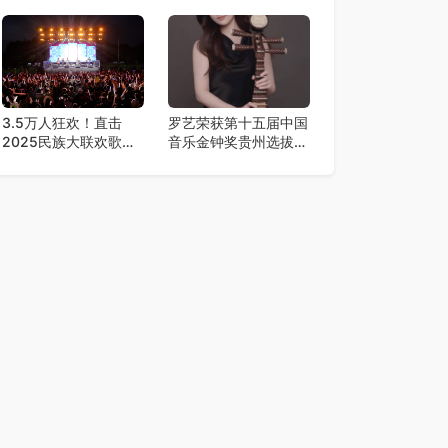
美2.0降临，王心凌潘
术舞台
玮柏领衔，唤醒你的青
春DNA！
3.5万人狂欢！直击
罗艺荣获第十五届中国
2025民族大联欢歌舞
音乐金钟奖贵州选拔赛
夜
弹拨乐一等奖​