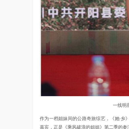
一线明
作为一档姐妹间的公路奇旅综艺，《她·乡
嘉宾，正是《乘风破浪的姐姐》第二季的参