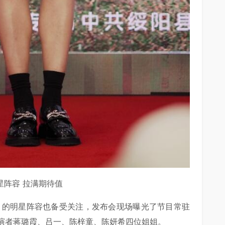
星阵容 拉满期待值
》的明星阵容也备受关注，发布会现场曝光了节目常驻
演者蒋璐霞、吕一、陈梓童、陈妍希四位姐姐。