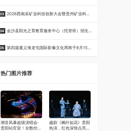
全网征名正式启动！
2026西南采矿业科技创新大会暨贵州矿业科技
03
博览会将在贵阳召开
金沙县阳光之育教育服务中心（托管班）招生
04
了！
第四届遵义海龙屯国际影像文化周将于8月15日
05
开幕
热门图片推荐
潮音风暴超级演唱会·
越剧《枫叶如花》贵阳
贵阳站官宣！全数控舞
热演，红色深情点亮艺