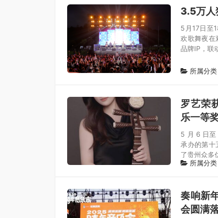
3.5万
5月17日至
欢歌舞夜在
品牌IP，联
所属分类
罗艺荣
乐一等奖
5 月 6 
承办的第十
了贵州众多
所属分类
奏响新年
会圆满