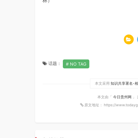
林）
话题：
NO TAG
本文采用
知识共享署名-相
本文由「
今日贵州网
」
原文地址： https://www.todayg