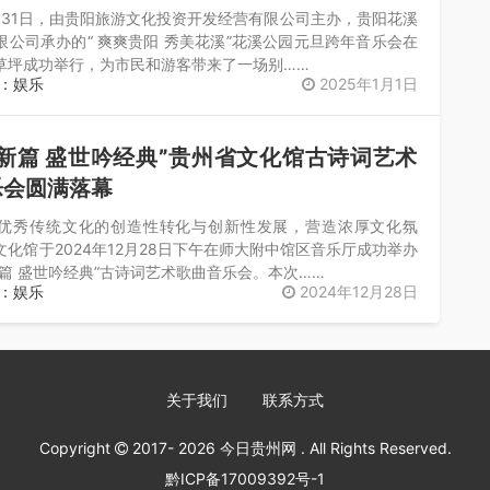
2月31日，由贵阳旅游文化投资开发经营有限公司主办，贵阳花溪
限公司承办的“ 爽爽贵阳 秀美花溪”花溪公园元旦跨年音乐会在
草坪成功举行，为市民和游客带来了一场别……
：娱乐
2025年1月1日
新篇 盛世吟经典”贵州省文化馆古诗词艺术
乐会圆满落幕
优秀传统文化的创造性转化与创新性发展，营造浓厚文化氛
化馆于2024年12月28日下午在师大附中馆区音乐厅成功举办
新篇 盛世吟经典”古诗词艺术歌曲音乐会。本次……
：娱乐
2024年12月28日
关于我们
联系方式
Copyright
2017- 2026
今日贵州网
. All Rights Reserved.
黔ICP备17009392号-1