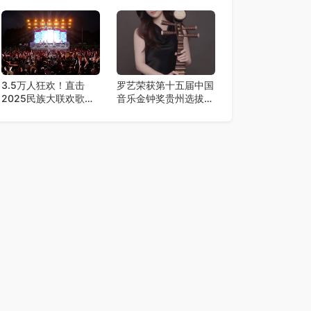
美2.0降临，王心凌潘
术舞台
玮柏领衔，唤醒你的青
春DNA！
3.5万人狂欢！直击
罗艺荣获第十五届中国
2025民族大联欢歌舞
音乐金钟奖贵州选拔赛
夜
弹拨乐一等奖​