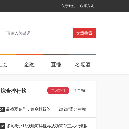
关于我们
联系方式
文章搜索
社会
金融
直播
名烟酒
综合排行榜
本月热门
全年热门
品盛夏金芒，舞乡村新韵——2026“贵州村舞”暨
01
望谟芒果丰收季采风活动圆满开展
多彩贵州城极地海洋世界成功繁育三只小海豚，
02