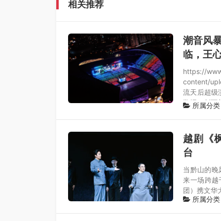
相关推荐
潮音风暴
临，王
https://ww
content/
流天后超级
数据，创下
所属分类
越剧《
台
当黔山的晚
来一场跨越
团）携文华
所属分类