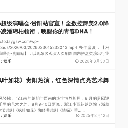
超级演唱会·贵阳站官宣！全数控舞美2.0降
心凌潘玮柏领衔，唤醒你的青春DNA！
w.todaygzw.com/wp-
uploads/2026/03/2026033015233043.mp4 去年盛夏，【潮
演唱会-贵阳站】，以现象级观演人次刷新国内拼盘类演出行业
单场入场人数新……
：娱乐
2026年3月30日
枫叶如花》贵阳热演，红色深情点亮艺术舞
风轻拂，当江南的越韵与西南的热忱悄然相拥，8 月的贵阳迎
千里的艺术之约。8月9-10日两晚，浙江小百花越剧院（浙越
大奖越剧《枫叶如花》和经典越剧《情探》重……
：娱乐
2025年8月12日