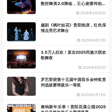
数控舞美2.0降临，王心凌潘玮柏领
衔，唤醒你的青春DNA！
2026年3月30日
越剧《枫叶如花》贵阳热演，红色深
情点亮艺术舞台
2025年8月12日
3.5万人狂欢！直击2025民族大联欢
歌舞夜
2025年6月5日
罗艺荣获第十五届中国音乐金钟奖贵
州选拔赛弹拨乐一等奖​
2025年5月13日
奏响新年乐章！贵阳花溪公园2025