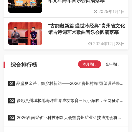
年元旦跨年音乐会圆满落幕
2025年1月1日
“古韵谱新篇 盛世吟经典”贵州省文化
馆古诗词艺术歌曲音乐会圆满落幕
2024年12月28日
综合排行榜
本月热门
全年热门
品盛夏金芒，舞乡村新韵——2026“贵州村舞”暨望谟芒果
01
丰收季采风活动圆满开展
多彩贵州城极地海洋世界成功繁育三只小海豚，全网征名
02
正式启动！
2026西南采矿业科技创新大会暨贵州矿业科技博览会将在
03
贵阳召开