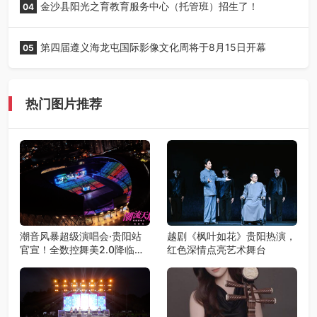
金沙县阳光之育教育服务中心（托管班）招生了！
04
第四届遵义海龙屯国际影像文化周将于8月15日开幕
05
热门图片推荐
潮音风暴超级演唱会·贵阳站
越剧《枫叶如花》贵阳热演，
官宣！全数控舞美2.0降临，
红色深情点亮艺术舞台
王心凌潘玮柏领衔，唤醒你的
青春DNA！