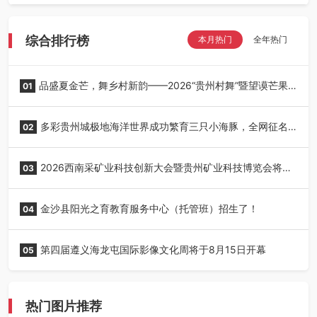
综合排行榜
本月热门
全年热门
品盛夏金芒，舞乡村新韵——2026“贵州村舞”暨望谟芒果
01
丰收季采风活动圆满开展
多彩贵州城极地海洋世界成功繁育三只小海豚，全网征名
02
正式启动！
2026西南采矿业科技创新大会暨贵州矿业科技博览会将在
03
贵阳召开
金沙县阳光之育教育服务中心（托管班）招生了！
04
第四届遵义海龙屯国际影像文化周将于8月15日开幕
05
热门图片推荐