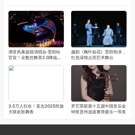
潮音风暴超级演唱会·贵阳站
越剧《枫叶如花》贵阳热演，
官宣！全数控舞美2.0降临，
红色深情点亮艺术舞台
王心凌潘玮柏领衔，唤醒你的
青春DNA！
3.5万人狂欢！直击2025民族
罗艺荣获第十五届中国音乐金
大联欢歌舞夜
钟奖贵州选拔赛弹拨乐一等奖​