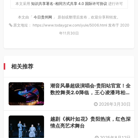
本文采用
知识共享署名-相同方式共享 4.0 国际许可协议
进行许可
本文由「
今日贵州网
」 原创或整理后发布，欢迎分享和转发。
原文地址： https://www.todaygzw.com/yule/5006.html 发布于 2020
年11月30日
相关推荐
潮音风暴超级演唱会·贵阳站官宣！全
数控舞美2.0降临，王心凌潘玮柏领
衔，唤醒你的青春DNA！
2026年3月30日
越剧《枫叶如花》贵阳热演，红色深
情点亮艺术舞台
2025年8月12日