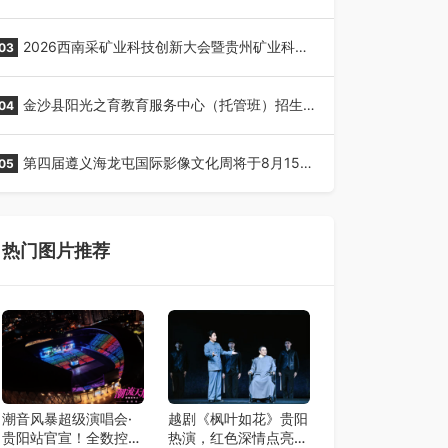
全网征名正式启动！
2026西南采矿业科技创新大会暨贵州矿业科技
03
博览会将在贵阳召开
金沙县阳光之育教育服务中心（托管班）招生
04
了！
第四届遵义海龙屯国际影像文化周将于8月15日
05
开幕
热门图片推荐
潮音风暴超级演唱会·
越剧《枫叶如花》贵阳
贵阳站官宣！全数控舞
热演，红色深情点亮艺