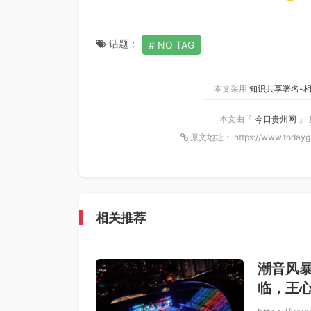
话题：
NO TAG
本文采用
知识共享署名-相
本文由「
今日贵州网
」
原文地址： https://www.todayg
相关推荐
潮音风暴
临，王