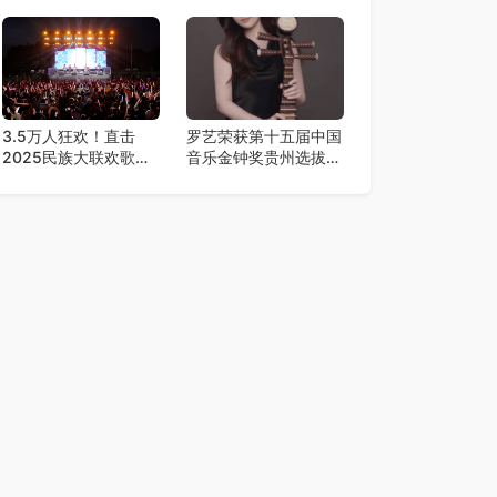
美2.0降临，王心凌潘
术舞台
玮柏领衔，唤醒你的青
春DNA！
3.5万人狂欢！直击
罗艺荣获第十五届中国
2025民族大联欢歌舞
音乐金钟奖贵州选拔赛
夜
弹拨乐一等奖​