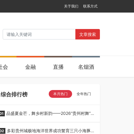
关于我们
联系方式
文章搜索
社会
金融
直播
名烟酒
综合排行榜
本月热门
全年热门
品盛夏金芒，舞乡村新韵——2026“贵州村舞”暨
01
望谟芒果丰收季采风活动圆满开展
多彩贵州城极地海洋世界成功繁育三只小海豚，
02