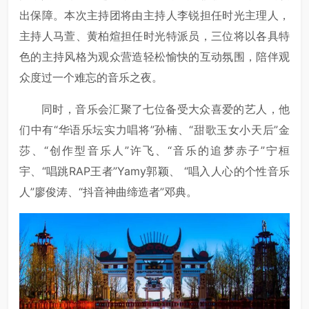
出保障。本次主持团将由主持人李锐担任时光主理人，
主持人马萱、黄柏煊担任时光特派员，三位将以各具特
色的主持风格为观众营造轻松愉快的互动氛围，陪伴观
众度过一个难忘的音乐之夜。
同时，音乐会汇聚了七位备受大众喜爱的艺人，他
们中有“华语乐坛实力唱将”孙楠、“甜歌玉女小天后”金
莎、“创作型音乐人”许飞、“音乐的追梦赤子”宁桓
宇、“唱跳RAP王者”Yamy郭颖、 “唱入人心的个性音乐
人”廖俊涛、“抖音神曲缔造者”邓典。