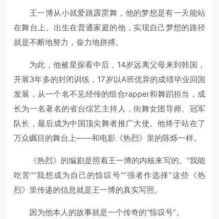
王一博从小就爱跳霹雳舞，他的梦想是有一天能站
在舞台上。出生在普通家庭的他，实现自己梦想的路径
就是不断地努力，奋力地拼搏。
为此，他被星探看中后，14岁远离父母来到韩国，
开展3年多的封闭训练，17岁以A班优异的成绩毕业回国
发展，从一个名不见经传的组合rapper和舞蹈担当，成
长为一名著名的省台综艺主持人，街舞女团导师、冠军
队长，最后成为中国顶尖舞者推广大使。他终于站在了
万众瞩目的舞台上——和电影《热烈》里的陈烁一样。
《热烈》的编剧是照着王一博的内核来写的。“我能
吃苦”“我想成为自己的惊叹号”“强者作选择”这些《热
烈》里传递的信息就是王一博的真实写照。
因为他本人的故事就是一个传奇的“惊叹号”。