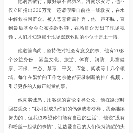
他讷言敏行，做好事不留功名。河南水灾时，他不
仅立即捐出330万元，还请假亲自前往一线救灾，在水
中解救被困群众。被人恶意造谣作秀，他一声不吭，直
到最后基金会公布捐款数额，在场群众发出了现场视
频，人们才知道那个现场默默救助的小伙子是王一博。
他道德高尚，坚持做对社会有意义的事。他有20多
个公益身份，涵盖文化、旅游、体育、消防、儿童健
康、环保、生态、禁毒、平安、应急、阅读等十几个领
域。每年在繁忙的工作之余他都要录制新的推广视频，
引导更多的人做正能量的事。
他真实诚恳，用客观的言论引导公众。他在路演时
回答观众：“我可以成为你们的偶像或者榜样，我会继续
努力的，但我也希望你们能有自己的生活”。他说“没有
和粉丝一起做的事情”，让热爱自己的人们保持清醒的头