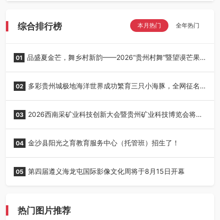
综合排行榜
本月热门
全年热门
品盛夏金芒，舞乡村新韵——2026“贵州村舞”暨望谟芒果
01
丰收季采风活动圆满开展
多彩贵州城极地海洋世界成功繁育三只小海豚，全网征名
02
正式启动！
2026西南采矿业科技创新大会暨贵州矿业科技博览会将在
03
贵阳召开
金沙县阳光之育教育服务中心（托管班）招生了！
04
第四届遵义海龙屯国际影像文化周将于8月15日开幕
05
热门图片推荐