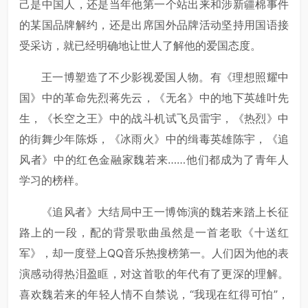
己是中国人，还是当年他第一个站出来和涉新疆棉事件
的某国品牌解约，还是出席国外品牌活动坚持用国语接
受采访，就已经明确地让世人了解他的爱国态度。
王一博塑造了不少影视爱国人物。有《理想照耀中
国》中的革命先烈蒋先云，《无名》中的地下英雄叶先
生，《长空之王》中的战斗机试飞员雷宇，《热烈》中
的街舞少年陈烁，《冰雨火》中的缉毒英雄陈宇，《追
风者》中的红色金融家魏若来……他们都成为了青年人
学习的榜样。
《追风者》大结局中王一博饰演的魏若来踏上长征
路上的一段，配的背景歌曲虽然是一首老歌《十送红
军》，却一度登上QQ音乐热搜榜第一。人们因为他的表
演感动得热泪盈眶，对这首歌的年代有了更深的理解。
喜欢魏若来的年轻人情不自禁说，“我现在红得可怕”，