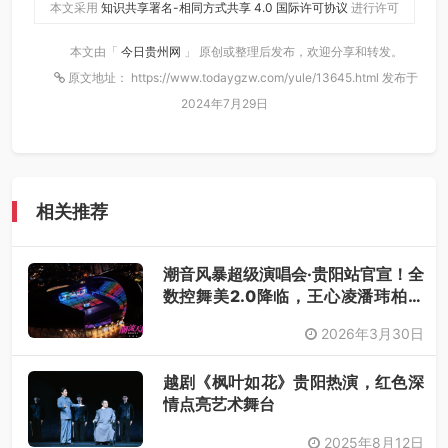
本文采用
知识共享署名-相同方式共享 4.0 国际许可协议
进行许可
本文由「
今日贵州网
」 原创或整理后发布，欢迎分享和转发。
原文地址： https://www.todaygzw.com/yule/13645.html 发布于
2024年7月29日
相关推荐
潮音风暴超级演唱会·贵阳站官宣！全
数控舞美2.0降临，王心凌潘玮柏领
衔，唤醒你的青春DNA！
2026年3月30日
越剧《枫叶如花》贵阳热演，红色深
情点亮艺术舞台
2025年8月12日