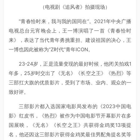
（
电
视
剧
《追风者》
拍摄现场）
“青春恰时来，我与我的国同在”。2021年中央广播
电视总台元宵晚会上，王一博演唱了一首《青春恰时
来》，表达了当代青年勇挑重担、建设祖国的决心，王
一博也因此被称为“Z时代”青年ICON。
23-24岁，正是流量变现的最好时候，他闭关拍戏1
年多，25岁时交出了《无名》《长空之王》《热烈》等
三部扛大旗的优质影片，受到了市场、业内、观众的一
致好评。
三部影片都入选国家电影局发布的《2023中国电
影》红皮书，《热烈》被作为中国电影节开幕影片在多
国展映，《无名》《长空之王》共获得金鸡奖13项提
名，他还因这三部影片获得金鸡奖最佳男配角提名奖等