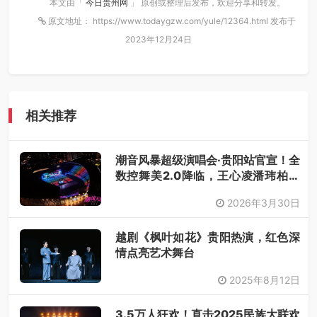
本文由「
今日贵州网
」 原创或整理后发布，欢迎分享和转发。
原文地址： https://www.todaygzw.com/yule/12364.html 发布于
2023年12月24日
相关推荐
潮音风暴超级演唱会·贵阳站官宣！全
数控舞美2.0降临，王心凌潘玮柏领
衔，唤醒你的青春DNA！
2026年3月30日
越剧《枫叶如花》贵阳热演，红色深
情点亮艺术舞台
2025年8月12日
3.5万人狂欢！直击2025民族大联欢