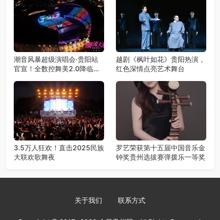
潮音风暴超级演唱会·贵阳站
越剧《枫叶如花》贵阳热演，
官宣！全数控舞美2.0降临，
红色深情点亮艺术舞台
王心凌潘玮柏领衔，唤醒你的
青春DNA！
3.5万人狂欢！直击2025民族
罗艺荣获第十五届中国音乐金
大联欢歌舞夜
钟奖贵州选拔赛弹拨乐一等奖​
关于我们
联系方式