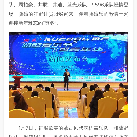
队、周柏豪、井胧、井迪、蓝光乐队、9596乐队燃情登
场，摇滚的狂野让贵阳燃起来，伴着摇滚乐的激情一起
迎接新年难忘的“爽冬”。
1月7日，征服欧美的蒙古风代表杭盖乐队，和蓝野