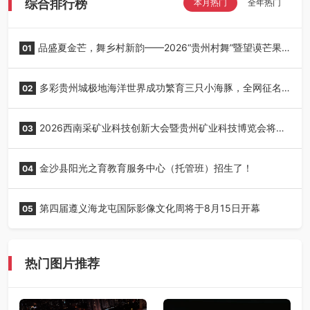
综合排行榜
本月热门
全年热门
品盛夏金芒，舞乡村新韵——2026“贵州村舞”暨望谟芒果
01
丰收季采风活动圆满开展
多彩贵州城极地海洋世界成功繁育三只小海豚，全网征名
02
正式启动！
2026西南采矿业科技创新大会暨贵州矿业科技博览会将在
03
贵阳召开
金沙县阳光之育教育服务中心（托管班）招生了！
04
第四届遵义海龙屯国际影像文化周将于8月15日开幕
05
热门图片推荐