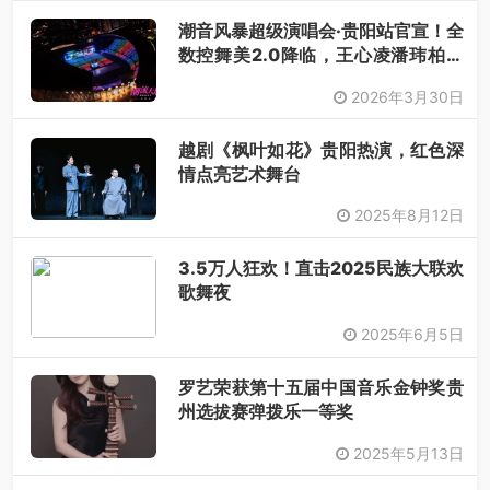
潮音风暴超级演唱会·贵阳站官宣！全
数控舞美2.0降临，王心凌潘玮柏领
衔，唤醒你的青春DNA！
2026年3月30日
越剧《枫叶如花》贵阳热演，红色深
情点亮艺术舞台
2025年8月12日
3.5万人狂欢！直击2025民族大联欢
歌舞夜
2025年6月5日
罗艺荣获第十五届中国音乐金钟奖贵
州选拔赛弹拨乐一等奖​
2025年5月13日