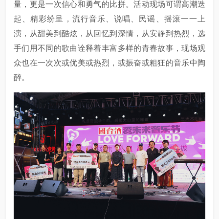
量，更是一次信心和勇气的比拼。活动现场可谓高潮迭
起、精彩纷呈，流行音乐、说唱、民谣、摇滚一一上
演，从甜美到酷炫，从回忆到深情，从安静到热烈，选
手们用不同的歌曲诠释着丰富多样的青春故事，现场观
众也在一次次或优美或热烈，或振奋或粗狂的音乐中陶
醉。