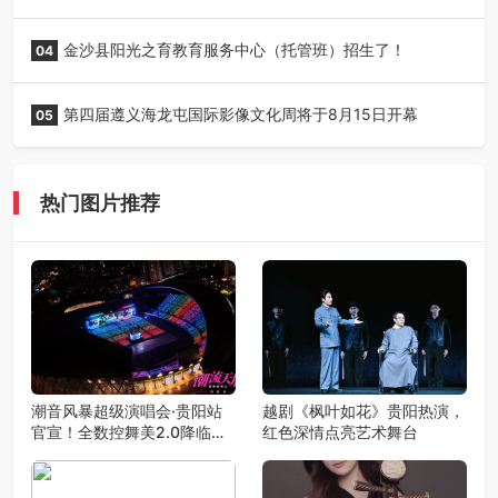
贵阳召开
金沙县阳光之育教育服务中心（托管班）招生了！
04
第四届遵义海龙屯国际影像文化周将于8月15日开幕
05
热门图片推荐
潮音风暴超级演唱会·贵阳站
越剧《枫叶如花》贵阳热演，
官宣！全数控舞美2.0降临，
红色深情点亮艺术舞台
王心凌潘玮柏领衔，唤醒你的
青春DNA！