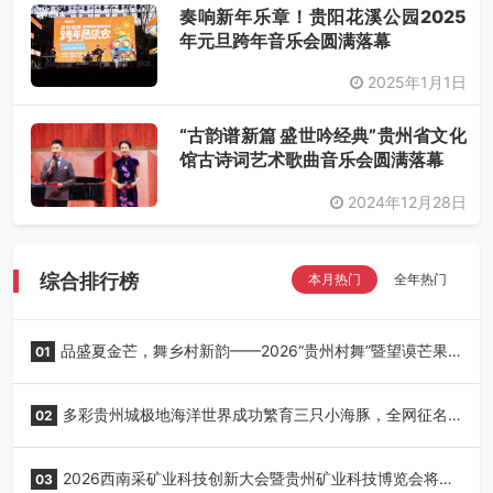
奏响新年乐章！贵阳花溪公园2025
年元旦跨年音乐会圆满落幕
2025年1月1日
“古韵谱新篇 盛世吟经典”贵州省文化
馆古诗词艺术歌曲音乐会圆满落幕
2024年12月28日
综合排行榜
本月热门
全年热门
品盛夏金芒，舞乡村新韵——2026“贵州村舞”暨望谟芒果
01
丰收季采风活动圆满开展
多彩贵州城极地海洋世界成功繁育三只小海豚，全网征名
02
正式启动！
2026西南采矿业科技创新大会暨贵州矿业科技博览会将在
03