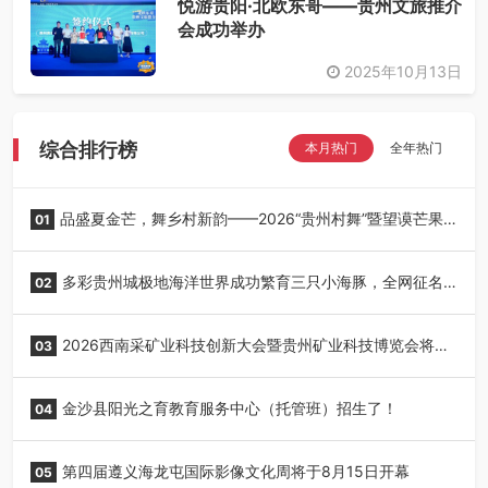
悦游贵阳·北欧东哥——贵州文旅推介
会成功举办
2025年10月13日
综合排行榜
本月热门
全年热门
品盛夏金芒，舞乡村新韵——2026“贵州村舞”暨望谟芒果
01
丰收季采风活动圆满开展
多彩贵州城极地海洋世界成功繁育三只小海豚，全网征名
02
正式启动！
2026西南采矿业科技创新大会暨贵州矿业科技博览会将在
03
贵阳召开
金沙县阳光之育教育服务中心（托管班）招生了！
04
第四届遵义海龙屯国际影像文化周将于8月15日开幕
05