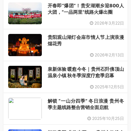
开春即“爆团”！贵安湖潮乡迎800人
大团，“一品两里”线路火爆出圈
2026年3月22日
贵阳观山湖灯会庙市情人节上演浪漫
烟花秀
2026年2月13日
泉新体验 暖愈今冬｜贵州石阡佛顶山
温泉小镇 秋冬季深度疗愈季启幕
2025年12月5日
解锁 “一山分四季” 冬日浪漫 贵州冬
季主题线路整合营销全面启航
2025年10月25日