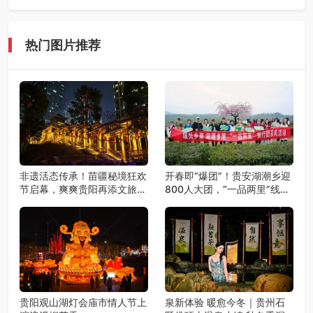
热门图片推荐
非遗活态传承！苗疆秘境狂欢
开春即“爆团”！贵安湖潮乡迎
节启幕，爽爽贵阳再添文旅新
800人大团，“一品两里”线路
地标
火爆出圈
贵阳观山湖灯会庙市情人节上
泉新体验 暖愈今冬｜贵州石