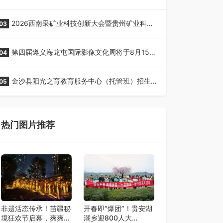
全网征名正式启动！
2026西南采矿业科技创新大会暨贵州矿业科技
03
博览会将在贵阳召开
第四届遵义海龙屯国际影像文化周将于8月15日
04
开幕
金沙县阳光之育教育服务中心（托管班）招生
05
了！
热门图片推荐
非遗活态传承！苗疆秘
开春即“爆团”！贵安湖
境狂欢节启幕，爽爽贵
潮乡迎800人大