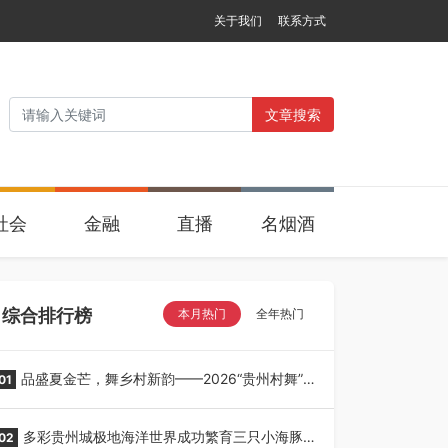
关于我们
联系方式
文章搜索
社会
金融
直播
名烟酒
综合排行榜
本月热门
全年热门
品盛夏金芒，舞乡村新韵——2026“贵州村舞”暨
01
望谟芒果丰收季采风活动圆满开展
多彩贵州城极地海洋世界成功繁育三只小海豚，
02