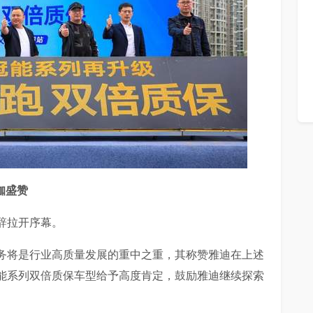
咖盛赞
辞拉开序幕。
务将是行业高质量发展的重中之重，其称赞雅迪在上述
能系列双倍质保车型给予高度肯定，鼓励雅迪继续探索
。