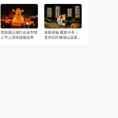
阳再添文旅新地标
团，“一品两里”线路火
爆出圈
贵阳观山湖灯会庙市情
泉新体验 暖愈今冬｜
人节上演浪漫烟花秀
贵州石阡佛顶山温泉小
镇 秋冬季深度疗愈季
启幕