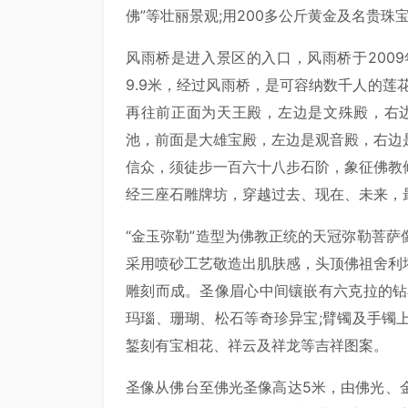
佛”等壮丽景观;用200多公斤黄金及名贵
风雨桥是进入景区的入口，风雨桥于2009年
9.9米，经过风雨桥，是可容纳数千人的莲
再往前正面为天王殿，左边是文殊殿，右
池，前面是大雄宝殿，左边是观音殿，右边
信众，须徒步一百六十八步石阶，象征佛教
经三座石雕牌坊，穿越过去、现在、未来，
“金玉弥勒”造型为佛教正统的天冠弥勒菩
采用喷砂工艺敬造出肌肤感，头顶佛祖舍利
雕刻而成。圣像眉心中间镶嵌有六克拉的钻
玛瑙、珊瑚、松石等奇珍异宝;臂镯及手镯
錾刻有宝相花、祥云及祥龙等吉祥图案。
圣像从佛台至佛光圣像高达5米，由佛光、