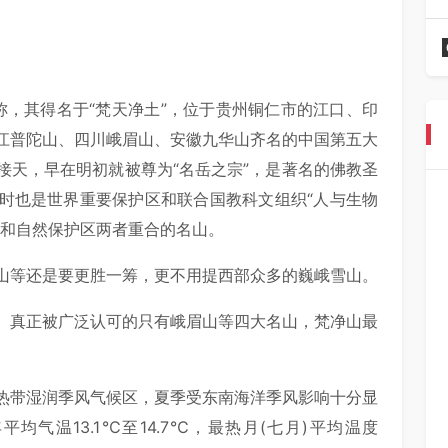
之称，其得名于“梵天净土”，位于贵州铜仁市的江口、印
江普陀山、四川峨眉山、安徽九华山齐名的中国第五大
接天，早在明初就被尊为“名岳之宗”，是著名的佛教圣
时也是世界重要保护区和联合国教科文组织“人与生物
场和自然保护区两者重合的名山。
山等还是要更胜一筹，更不用提西部众多的巍峨雪山。
。真正被广泛认可的只有峨眉山等四大名山，梵净山最
热带湿润季风气候区，夏季受东南海洋季风影响十分显
气温13.1℃至14.7℃，最热月(七月)平均温度