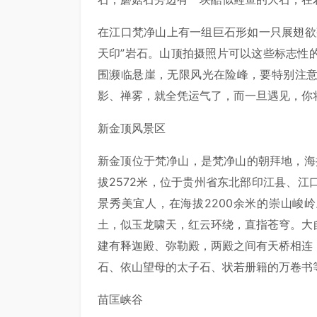
在江口梵净山上有一组巨石形如一只展翅欲翔
天印”岩石。山顶拍摄照片可以这些标志性
围濒临悬崖，无限风光在险峰，要特别注
影、禅雾，就全凭运气了，而一旦遇见，你
新金顶风景区
新金顶位于梵净山，是梵净山的朝拜地，海
拔2572米，位于贵州省东北部印江县、
景秀美宜人，在海拔2200余米的崇山峻
土，似玉龙啸天，红云环绕，直指苍穹。大
建有释迦殿、弥勒殿，两殿之间有天桥相连
石、依山望母的太子石、状若册籍的万卷书
苗匡峡谷