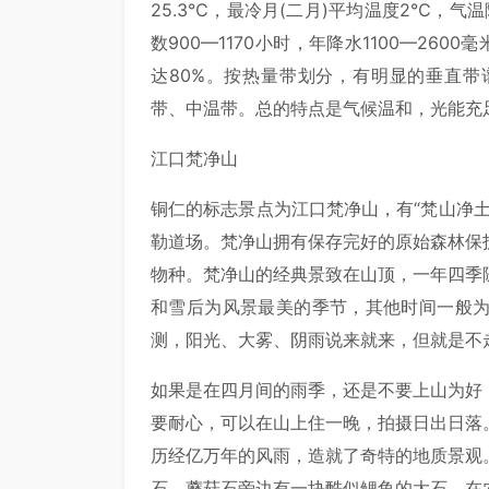
25.3℃，最冷月(二月)平均温度2℃，气
数900—1170小时，年降水1100—26
达80%。按热量带划分，有明显的垂直
带、中温带。总的特点是气候温和，光能充
江口梵净山
铜仁的标志景点为江口梵净山，有“梵山净
勒道场。梵净山拥有保存完好的原始森林保
物种。梵净山的经典景致在山顶，一年四季
和雪后为风景最美的季节，其他时间一般
测，阳光、大雾、阴雨说来就来，但就是不
如果是在四月间的雨季，还是不要上山为好
要耐心，可以在山上住一晚，拍摄日出日落
历经亿万年的风雨，造就了奇特的地质景观
石，蘑菇石旁边有一块酷似鲤鱼的大石，在