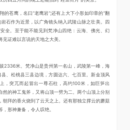
的苍鹰，名曰“老鹰岩”;还有上大下小形如印章的“翻
的岩石作为近景，以广角镜头纳入武陵山脉之壮美。四
意安全。至于能不能见到梵净山四绝：云海、佛光、幻
将见证难以言说的天地之大美。
拔2336米。梵净山是贵州第一名山，武陵第一峰，海
江口县、松桃县三县边境，方圆达六、七百里。新金顶风
岭上，突兀而起冒出一尊石柱，高约100米，如巨笋出
自然的神工鬼斧，又将山顶一劈为二。两个山顶上分别
，朝拜的香火烧到了云天之上。还有那独立撑云的蘑菇
等，形神兼备，令人叹绝。