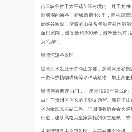
苗匡峡谷位于太平镇苗匡村境内，处于梵净
道幽深的峡谷，距镇政府4公里，距杭端高
处峡谷幽深，清澈的山泉常年沿着谷沟涓涓
面积宽阔，最宽处约300米，最窄处只有
为“仙峡”。
黑湾河溪谷景区
黑湾河水发源于梵净山东麓，黑湾河溪谷景
一类保护植物珙桐等珍稀动植物，加上高低
黑湾河有两座山门，一座是1992年建成的
由时任贵州省省长的王朝文题写。新建了山
字为全国政协副主席、中国佛教协会会长赵
行道，建筑风格为皇家风格的仿古建筑，整
从黑湾河登去金顶景区，主要有两个途径。