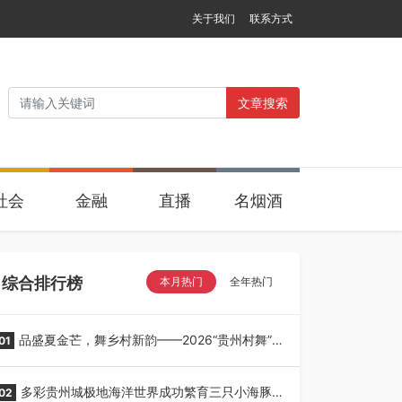
关于我们
联系方式
文章搜索
社会
金融
直播
名烟酒
综合排行榜
本月热门
全年热门
品盛夏金芒，舞乡村新韵——2026“贵州村舞”暨
01
望谟芒果丰收季采风活动圆满开展
多彩贵州城极地海洋世界成功繁育三只小海豚，
02