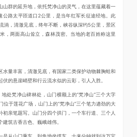
山山群的延升地，依托梵净山的灵气，在这里蕴藏着一
速公路太平匝道口2公里，是当年红军长征途经地。此
流淌，清澈见底，终年不断，峡谷纵深约5公里，景区
几米，两面高山耸立，森林茂密。当地的老百姓称这里
区水量丰富，清澈见底，有国家二类保护动物棘胸蛙和
起伏的悬崖峭壁和行云流水似的云彩，引人入胜。
，地处梵净山碑林处，山门横额上的“梵净山”三个大字
门位于莲花广场，山门上的“梵净山”三个笔力遒劲的大
朴初亲笔题写。山门分四个拱门，一个车行道、三个人
个建筑古香古色、巍峨雄伟。
一是从山门乘车，到鱼坳坐缆车，十来分钟就到达万宝