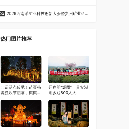
全网征名正式启动！
2026西南采矿业科技创新大会暨贵州矿业科技
03
博览会将在贵阳召开
热门图片推荐
非遗活态传承！苗疆秘
开春即“爆团”！贵安湖
境狂欢节启幕，爽爽贵
潮乡迎800人大
阳再添文旅新地标
团，“一品两里”线路火
爆出圈