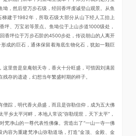
鱼坳，然后登万步石级，经回香坪虔诚登山观景。从鱼
梯建于1982年，所取石级大部分从山下经人工抬上
香坪、万宝岩等景点。鱼坳位于上山步道1000级处，
回香坪位于万步石阶的4500步处，传说朝山的人离开
升形成的巨石，通体保留着海底生物化石，犹如一颗巨
，这里曾是皇庵朝天寺，香火十分旺盛，可惜因刘满居
在残存的遗迹，幻想当年繁盛时期的样子。
有僧踪，明代香火鼎盛，而且是弥勒信仰，成为五大佛
太平乡太平河畔，本地人常说“弥勒现世，天下太平”，
对梵净山的一尊代表性佛像。营造出了“一山一寺一佛
设内容为重建梵净山弥勒道场，打造“金顶、金殿、金