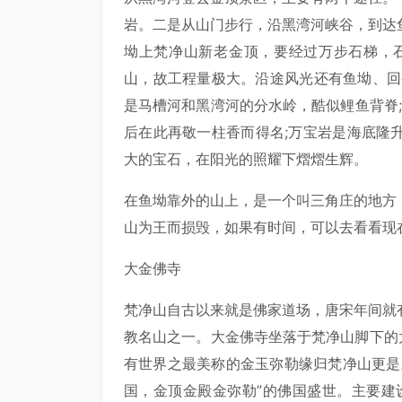
岩。二是从山门步行，沿黑湾河峡谷，到达
坳上梵净山新老金顶，要经过万步石梯，石
山，故工程量极大。沿途风光还有鱼坳、回
是马槽河和黑湾河的分水岭，酷似鲤鱼背脊;
后在此再敬一柱香而得名;万宝岩是海底隆
大的宝石，在阳光的照耀下熠熠生辉。
在鱼坳靠外的山上，是一个叫三角庄的地方
山为王而损毁，如果有时间，可以去看看现
大金佛寺
梵净山自古以来就是佛家道场，唐宋年间就
教名山之一。大金佛寺坐落于梵净山脚下的
有世界之最美称的金玉弥勒缘归梵净山更是
国，金顶金殿金弥勒”的佛国盛世。主要建