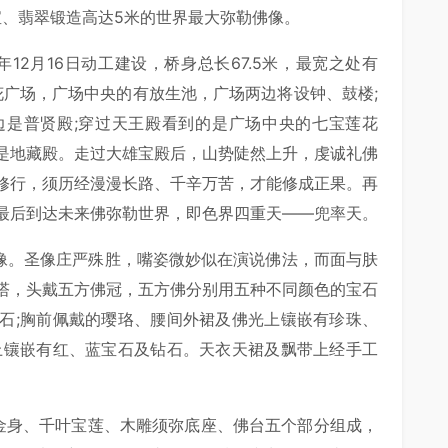
珠宝、翡翠锻造高达5米的世界最大弥勒佛像。
12月16日动工建设，桥身总长67.5米，最宽之处有
花广场，广场中央的有放生池，广场两边将设钟、鼓楼;
边是普贤殿;穿过天王殿看到的是广场中央的七宝莲花
是地藏殿。走过大雄宝殿后，山势陡然上升，虔诚礼佛
修行，须历经漫漫长路、千辛万苦，才能修成正果。再
最后到达未来佛弥勒世界，即色界四重天——兜率天。
萨像。圣像庄严殊胜，嘴姿微妙似在演说佛法，而面与肤
塔，头戴五方佛冠，五方佛分别用五种不同颜色的宝石
石;胸前佩戴的璎珞、腰间外裙及佛光上镶嵌有珍珠、
上镶嵌有红、蓝宝石及钻石。天衣天裙及飘带上经手工
金身、千叶宝莲、木雕须弥底座、佛台五个部分组成，