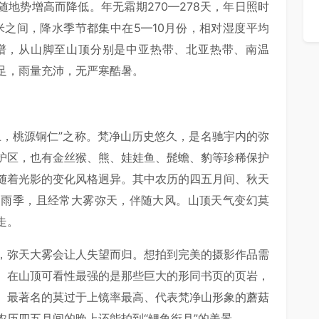
温随地势增高而降低。年无霜期270—278天，年日照时
00毫米之间，降水季节都集中在5—10月份，相对湿度平均
带谱，从山脚至山顶分别是中亚热带、北亚热带、南温
足，雨量充沛，无严寒酷暑。
土，桃源铜仁”之称。梵净山历史悠久，是名驰宇内的弥
护区，也有金丝猴、熊、娃娃鱼、髭蟾、豹等珍稀保护
随着光影的变化风格迥异。其中农历的四五月间、秋天
为雨季，且经常大雾弥天，伴随大风。山顶天气变幻莫
走。
，弥天大雾会让人失望而归。想拍到完美的摄影作品需
。在山顶可看性最强的是那些巨大的形同书页的页岩，
。最著名的莫过于上镜率最高、代表梵净山形象的蘑菇
农历四五月间的晚上还能拍到“鲤鱼衔月”的美景。