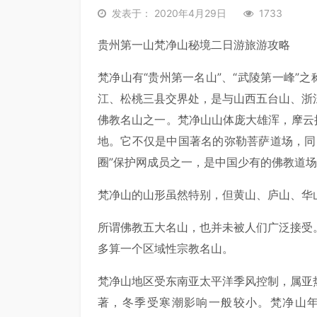
发表于： 2020年4月29日
1733
贵州第一山梵净山秘境二日游旅游攻略
梵净山有“贵州第一名山”、“武陵第一峰”
江、松桃三县交界处，是与山西五台山、浙
佛教名山之一。梵净山山体庞大雄浑，摩云
地。它不仅是中国著名的弥勒菩萨道场，同
圈”保护网成员之一，是中国少有的佛教道
梵净山的山形虽然特别，但黄山、庐山、华
所谓佛教五大名山，也并未被人们广泛接受
多算一个区域性宗教名山。
梵净山地区受东南亚太平洋季风控制，属亚
著，冬季受寒潮影响一般较小。梵净山年平均