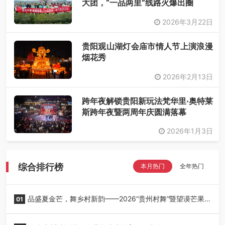
大团，“一品两里”线路火爆出圈
2026年3月22日
贵阳观山湖灯会庙市情人节上演浪漫
烟花秀
2026年2月13日
跨年夜解锁贵阳新玩法梵华里·奥特莱
斯跨年夜暨两周年庆圆满落幕
2026年1月3日
综合排行榜
本月热门
全年热门
品盛夏金芒，舞乡村新韵——2026“贵州村舞”暨望谟芒果
01
丰收季采风活动圆满开展