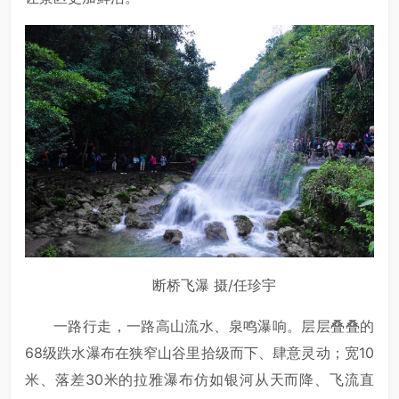
断桥飞瀑 摄/任珍宇
一路行走，一路高山流水、泉鸣瀑响。层层叠叠的
68级跌水瀑布在狭窄山谷里拾级而下、肆意灵动；宽10
米、落差30米的拉雅瀑布仿如银河从天而降、飞流直