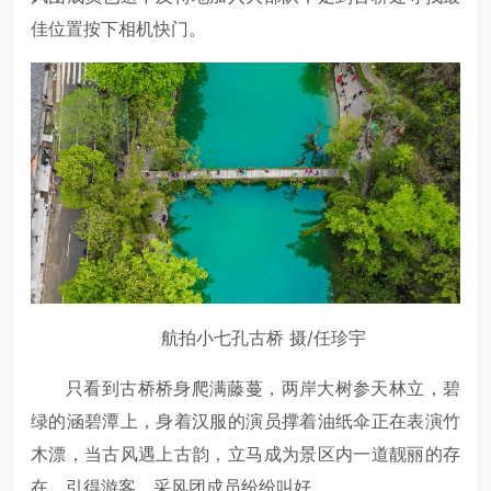
佳位置按下相机快门。
航拍小七孔古桥 摄/任珍宇
只看到古桥桥身爬满藤蔓，两岸大树参天林立，碧
绿的涵碧潭上，身着汉服的演员撑着油纸伞正在表演竹
木漂，当古风遇上古韵，立马成为景区内一道靓丽的存
在，引得游客、采风团成员纷纷叫好。