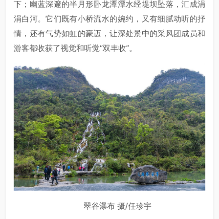
下；幽蓝深邃的半月形卧龙潭潭水经堤坝坠落，汇成涓
涓白河。它们既有小桥流水的婉约，又有细腻动听的抒
情，还有气势如虹的豪迈，让深处景中的采风团成员和
游客都收获了视觉和听觉“双丰收”。
翠谷瀑布 摄/任珍宇