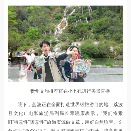
贵州文旅推荐官在小七孔进行美景直播
眼下，荔波正在全面打造世界级旅游目的地，荔波
县文化广电和旅游局副局长覃晓康表示，“我们将紧
盯‘特意性’‘随意性’”旅游资源做文章，用好自然珍宝、文
化瑰宝“两个宝贝”，深入挖掘旅游核心内涵，培育世界