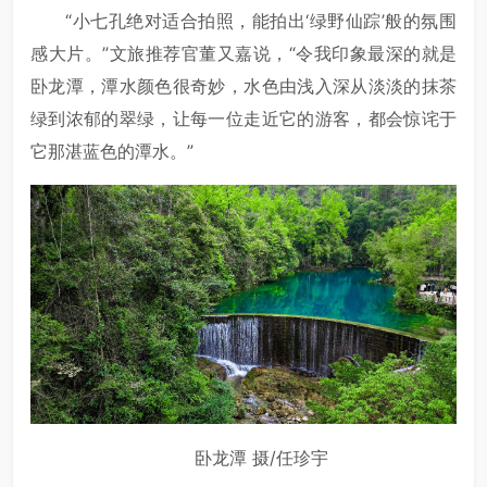
“小七孔绝对适合拍照，能拍出‘绿野仙踪’般的氛围
感大片。”文旅推荐官董又嘉说，“令我印象最深的就是
卧龙潭，潭水颜色很奇妙，水色由浅入深从淡淡的抹茶
绿到浓郁的翠绿，让每一位走近它的游客，都会惊诧于
它那湛蓝色的潭水。”
卧龙潭 摄/任珍宇