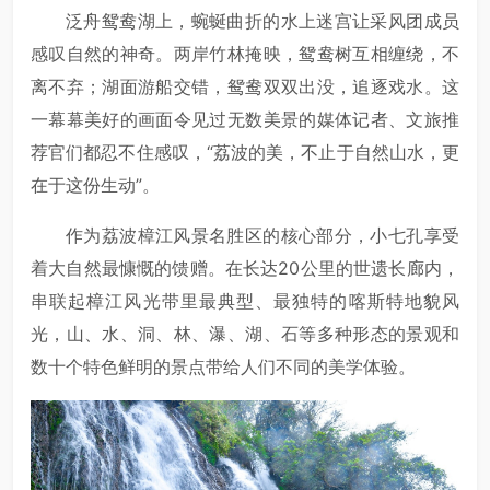
泛舟鸳鸯湖上，蜿蜒曲折的水上迷宫让采风团成员
感叹自然的神奇。两岸竹林掩映，鸳鸯树互相缠绕，不
离不弃；湖面游船交错，鸳鸯双双出没，追逐戏水。这
一幕幕美好的画面令见过无数美景的媒体记者、文旅推
荐官们都忍不住感叹，“荔波的美，不止于自然山水，更
在于这份生动”。
作为荔波樟江风景名胜区的核心部分，小七孔享受
着大自然最慷慨的馈赠。在长达20公里的世遗长廊内，
串联起樟江风光带里最典型、最独特的喀斯特地貌风
光，山、水、洞、林、瀑、湖、石等多种形态的景观和
数十个特色鲜明的景点带给人们不同的美学体验。