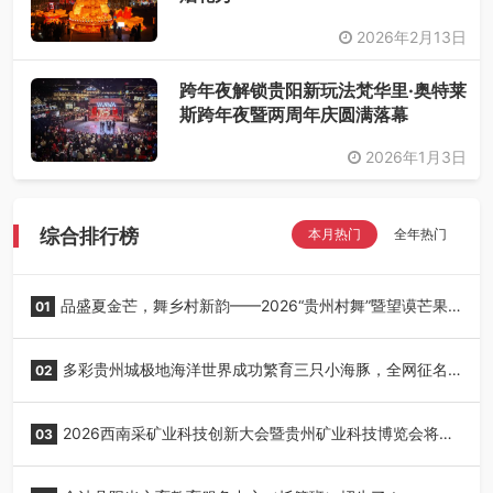
2026年2月13日
跨年夜解锁贵阳新玩法梵华里·奥特莱
斯跨年夜暨两周年庆圆满落幕
2026年1月3日
综合排行榜
本月热门
全年热门
品盛夏金芒，舞乡村新韵——2026“贵州村舞”暨望谟芒果
01
丰收季采风活动圆满开展
多彩贵州城极地海洋世界成功繁育三只小海豚，全网征名
02
正式启动！
2026西南采矿业科技创新大会暨贵州矿业科技博览会将在
03
贵阳召开