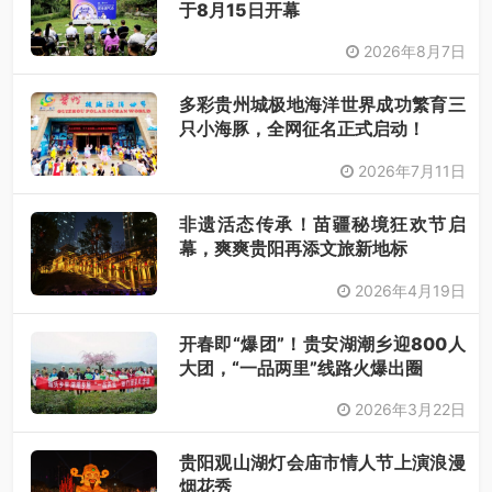
于8月15日开幕
2026年8月7日
多彩贵州城极地海洋世界成功繁育三
只小海豚，全网征名正式启动！
2026年7月11日
非遗活态传承！苗疆秘境狂欢节启
幕，爽爽贵阳再添文旅新地标
2026年4月19日
开春即“爆团”！贵安湖潮乡迎800人
大团，“一品两里”线路火爆出圈
2026年3月22日
贵阳观山湖灯会庙市情人节上演浪漫
烟花秀