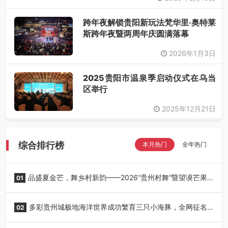
跨年夜解锁贵阳新玩法梵华里·奥特莱
斯跨年夜暨两周年庆圆满落幕
2026年1月3日
2025贵阳市温泉季启动仪式在乌当
区举行
2025年12月21日
综合排行榜
本月热门
全年热门
品盛夏金芒，舞乡村新韵——2026“贵州村舞”暨望谟芒果
01
丰收季采风活动圆满开展
多彩贵州城极地海洋世界成功繁育三只小海豚，全网征名
02
正式启动！