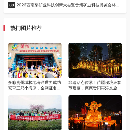
2026西南采矿业科技创新大会暨贵州矿业科技博览会将在
03
贵阳召开
热门图片推荐
多彩贵州城极地海洋世界成功
非遗活态传承！苗疆秘境狂欢
繁育三只小海豚，全网征名正
节启幕，爽爽贵阳再添文旅新
式启动！
地标