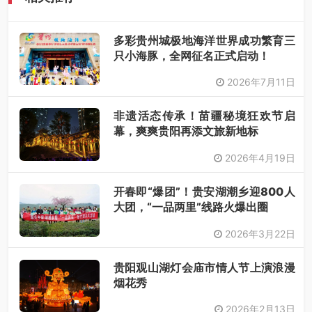
多彩贵州城极地海洋世界成功繁育三
只小海豚，全网征名正式启动！
2026年7月11日
非遗活态传承！苗疆秘境狂欢节启
幕，爽爽贵阳再添文旅新地标
2026年4月19日
开春即“爆团”！贵安湖潮乡迎800人
大团，“一品两里”线路火爆出圈
2026年3月22日
贵阳观山湖灯会庙市情人节上演浪漫
烟花秀
2026年2月13日