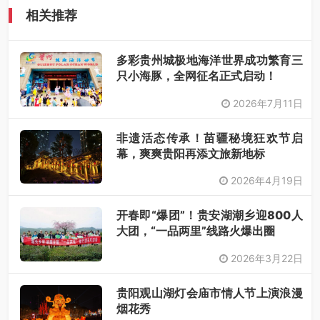
相关推荐
多彩贵州城极地海洋世界成功繁育三
只小海豚，全网征名正式启动！
2026年7月11日
非遗活态传承！苗疆秘境狂欢节启
幕，爽爽贵阳再添文旅新地标
2026年4月19日
开春即“爆团”！贵安湖潮乡迎800人
大团，“一品两里”线路火爆出圈
2026年3月22日
贵阳观山湖灯会庙市情人节上演浪漫
烟花秀