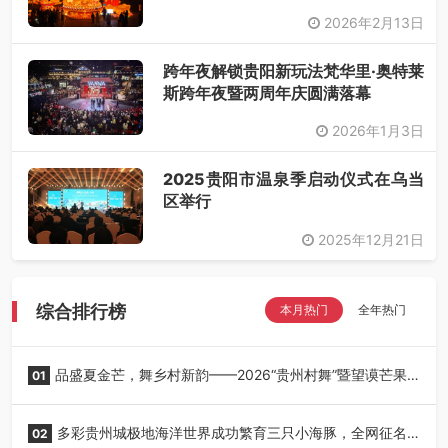
2026年2月13日
跨年夜解锁贵阳新玩法梵华里·奥特莱
斯跨年夜暨两周年庆圆满落幕
2026年1月3日
2025贵阳市温泉季启动仪式在乌当
区举行
2025年12月21日
综合排行榜
本月热门
全年热门
品盛夏金芒，舞乡村新韵——2026“贵州村舞”暨望谟芒果
01
丰收季采风活动圆满开展
多彩贵州城极地海洋世界成功繁育三只小海豚，全网征名
02