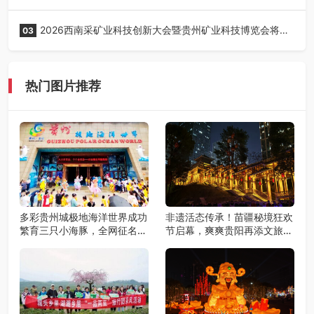
正式启动！
2026西南采矿业科技创新大会暨贵州矿业科技博览会将在
03
贵阳召开
热门图片推荐
多彩贵州城极地海洋世界成功
非遗活态传承！苗疆秘境狂欢
繁育三只小海豚，全网征名正
节启幕，爽爽贵阳再添文旅新
式启动！
地标