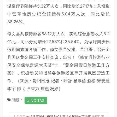
温泉疗养院接待5.32万人次，同比增长27.17%；息烽集
中营革命历史纪念馆接待5.04万人次，同比增长
38.26%。
修文县共接待游客88.12万人次，实现综合旅游收入8.2
亿元，同比分别增长27.58%和35.54%。为做好国庆长
假期间旅游各项工作，修文县早安排、早部署，召开全
县国庆黄金周工作安排会议，出台了《修文县旅游行业
保安全保稳定迎大庆暨“十一”黄金周假日旅游工作方
案》，积极动员和指导各旅游景区等开展氛围营造工
作。（来源：
贵阳日报
记者：叶舒 杨厚信 赵松 宋安慧
李宇 帅弋 尹香力 詹燕 杨婷）
话题：
NO TAG
本文采用
知识共享署名-相同方式共享 4.0 国际许可协议
进行许可