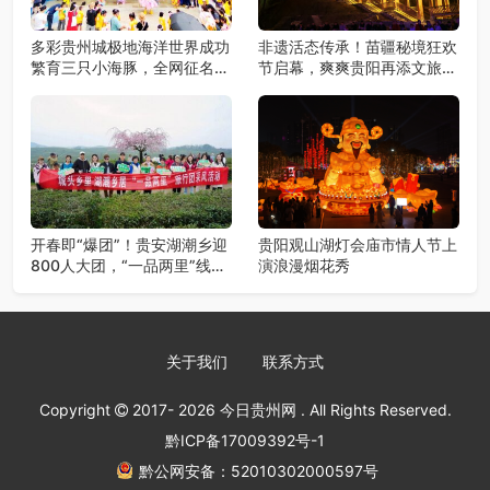
多彩贵州城极地海洋世界成功
非遗活态传承！苗疆秘境狂欢
繁育三只小海豚，全网征名正
节启幕，爽爽贵阳再添文旅新
式启动！
地标
开春即“爆团”！贵安湖潮乡迎
贵阳观山湖灯会庙市情人节上
800人大团，“一品两里”线路
演浪漫烟花秀
火爆出圈
关于我们
联系方式
Copyright
2017- 2026
今日贵州网
. All Rights Reserved.
黔ICP备17009392号-1
黔公网安备：52010302000597号