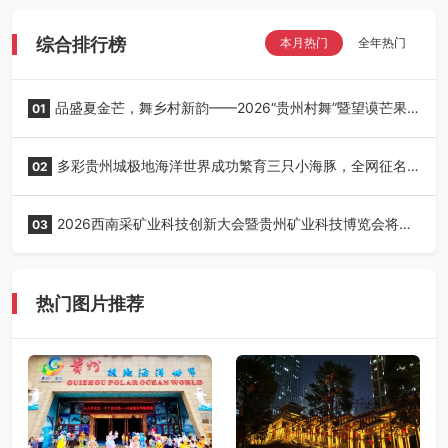
综合排行榜
本月热门
全年热门
品盛夏金芒，舞乡村新韵——2026“贵州村舞”暨望谟芒果
01
丰收季采风活动圆满开展
多彩贵州城极地海洋世界成功繁育三只小海豚，全网征名
02
正式启动！
2026西南采矿业科技创新大会暨贵州矿业科技博览会将在
03
贵阳召开
热门图片推荐