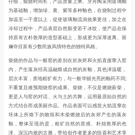
仔细，煅烧时间长，产品质量上乘。牙舟陶采用玻璃釉
为基础釉，增加绿、黄、紫等多种釉色，在烧制过程中
加温至一千度以上，促使玻璃釉流淌效果更佳，加之在
冷却过程中，产品表层自然裂变若干冰纹，使产品在保
持原有古朴敦厚的造型基础上，形成更为深厚迷离、斑
斓夺目富有少数民族风情特色的独特风格。
柴烧的作品与一般窑的差别在於灰烬和火焰直接窜入窑
内，产生落灰经高温融熔成自然的灰釉，其色泽温暖，
层次丰富，质地粗犷有力，与一般华丽光亮的釉药不同;
不重复且难预期烧窑的成果。柴烧，不仅是燃烧薪柴，
更是人与窑的对话、火与土的共舞，运用最原始自然的
方式结合而成美丽作品。作品表面可以感觉火焰流窜在
坯体上所烙下的吻痕和木柴燃烧后的灰烬产生的落灰
釉，整体呈现的是，粗犷自然的质感、朴拙敦厚的色
泽、深沉内敛的古雅，带给创作者更多的惊喜和艺术享