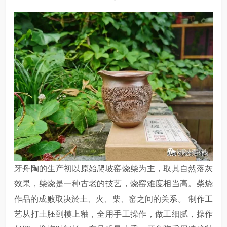
牙舟陶的生产初以原始爬坡窑烧柴为主，取其自然落灰
效果，柴烧是一种古老的技艺，烧窑难度相当高。柴烧
作品的成败取决於土、火、柴、窑之间的关系。 制作工
艺从打土胚到模上釉，全用手工操作，做工细腻，操作