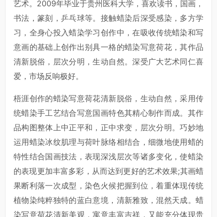
艺术。2009年毕业于贵州医科大学，喜欢读书，国画，
书法，篆刻，乒乓球等。接触蜡染后深受感染，多方学
习，全身心投入蜡染学习创作中，在吸收传统蜡染和写
意画的基础上创作出别具一格的蜡染写意荷花，其作品
清新脱俗，层次分明，生动自然。深受广大艺术同仁喜
爱，市场反响极好。
梧涯创作的蜡染写意荷花清新脱俗，生动自然，采用传
统蜡染手工艺结合写意国画特色其精心制作而成。其作
品构图整体上中正平和，正中求变，层次分明。巧妙地
运用蜡染冰纹肌理与荷叶脉络相结合，细微地使用蜡的
特性结合国画技法，表现深浅层次等诸多变化，使蜡染
的表现更加丰富多彩，从而达到更好的艺术效果;其画蜡
果断利落一次成型，染色火候把握到位，着重体现传统
植物染纯粹独特的蓝白意境，清新雅致，混然天成。蜡
染写意荷花清新美观，寓意丰富吉祥，又能充分体现贵