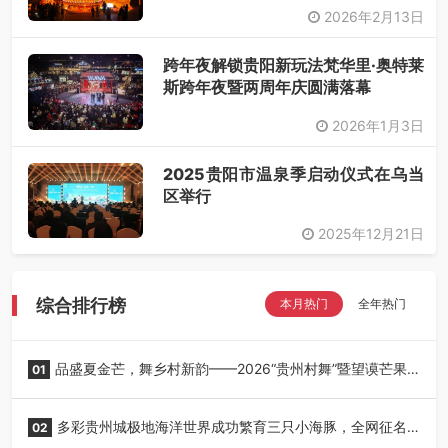
2026年2月13日
跨年夜解锁贵阳新玩法梵华里·奥特莱
斯跨年夜暨两周年庆圆满落幕
2026年1月3日
2025贵阳市温泉季启动仪式在乌当
区举行
2025年12月21日
综合排行榜
本月热门
全年热门
品盛夏金芒，舞乡村新韵——2026“贵州村舞”暨望谟芒果
01
丰收季采风活动圆满开展
多彩贵州城极地海洋世界成功繁育三只小海豚，全网征名
02