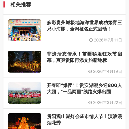
相关推荐
多彩贵州城极地海洋世界成功繁育三
只小海豚，全网征名正式启动！
2026年7月11日
非遗活态传承！苗疆秘境狂欢节启
幕，爽爽贵阳再添文旅新地标
2026年4月19日
开春即“爆团”！贵安湖潮乡迎800人
大团，“一品两里”线路火爆出圈
2026年3月22日
贵阳观山湖灯会庙市情人节上演浪漫
烟花秀