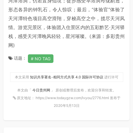
河潭溶洞，仿若置身仙境；徒步感受旱溶洞玲珑剔透，
形态各异的钟乳石，令人惊叹；最后，“体验官”体验了
天河潭特色项目高空滑翔，穿梭高空之中，揽尽天河风
情。游览完景区，体验团入住景区内的五彩黔艺·天河驿
栈，感受天河潭晚风轻轻，星河璀璨。(来源：多彩贵州
网)
话题：
NO TAG
本文采用
知识共享署名-相同方式共享 4.0 国际许可协议
进行许可
本文由「
今日贵州网
」 原创或整理后发布，欢迎分享和转发。
原文地址： https://www.todaygzw.com/lvyou/2776.html 发布于
2020年5月13日