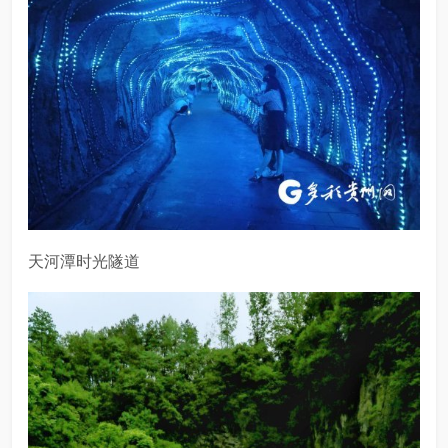
天河潭时光隧道