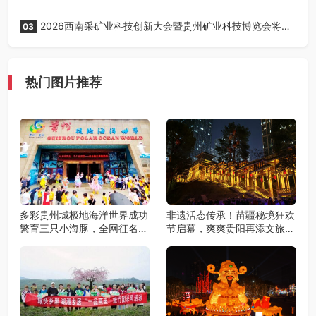
正式启动！
2026西南采矿业科技创新大会暨贵州矿业科技博览会将在
03
贵阳召开
热门图片推荐
多彩贵州城极地海洋世界成功
非遗活态传承！苗疆秘境狂欢
繁育三只小海豚，全网征名正
节启幕，爽爽贵阳再添文旅新
式启动！
地标