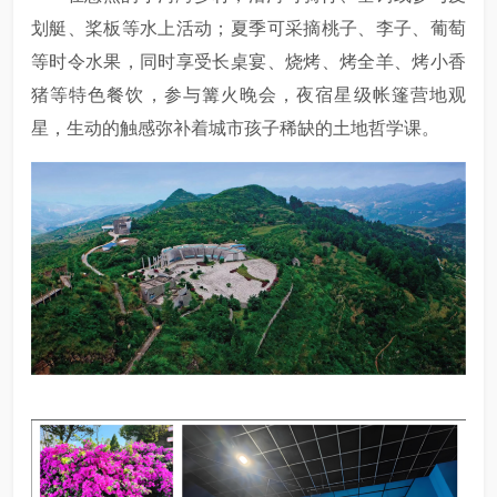
划艇、桨板等水上活动；夏季可采摘桃子、李子、葡萄
等时令水果，同时享受长桌宴、烧烤、烤全羊、烤小香
猪等特色餐饮，参与篝火晚会，夜宿星级帐篷营地观
星，生动的触感弥补着城市孩子稀缺的土地哲学课。