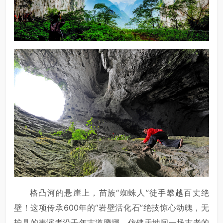
格凸河的悬崖上，苗族“蜘蛛人”徒手攀越百丈绝
壁！这项传承600年的“岩壁活化石”绝技惊心动魄，无
护具的表演者沿千年古道腾挪，仿佛天地间一场古老的