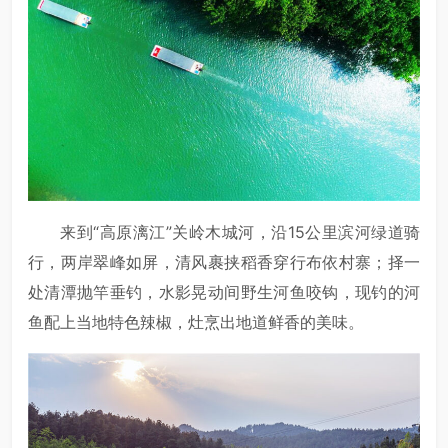
来到“高原漓江”关岭木城河，沿15公里滨河绿道骑
行，两岸翠峰如屏，清风裹挟稻香穿行布依村寨；择一
处清潭抛竿垂钓，水影晃动间野生河鱼咬钩，现钓的河
鱼配上当地特色辣椒，灶烹出地道鲜香的美味。