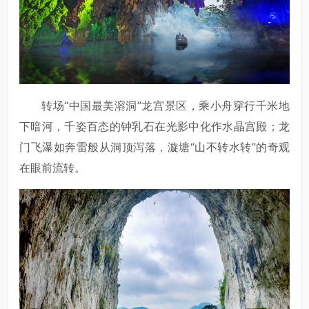
转场“中国最美溶洞”龙宫景区，乘小舟穿行千米地
下暗河，千姿百态的钟乳石在光影中化作水晶宫殿；龙
门飞瀑如奔雷般从洞顶泻落，漩塘“山不转水转”的奇观
在眼前流转。