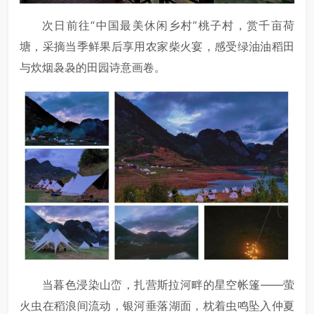
次日前往“中国最美休闲乡村”桃子村，赏千亩荷
塘，采摘当季鲜果后享用农家柴火宴，感受绿油油稻田
与炊烟袅袅的田园诗意画卷。
当暮色浸染山峦，扎营斯拉河畔的星空帐篷——萤
火虫在稻浪间流动，银河垂落湖面，枕着虫鸣坠入仲夏