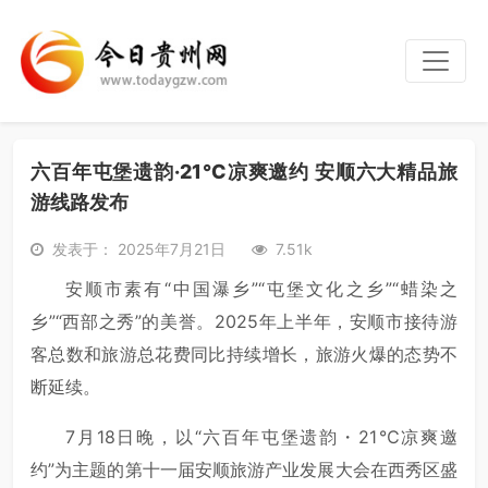
六百年屯堡遗韵·21℃凉爽邀约 安顺六大精品旅
游线路发布
发表于： 2025年7月21日
7.51k
安顺市素有“中国瀑乡”“屯堡文化之乡”“蜡染之
乡”“西部之秀”的美誉。2025年上半年，安顺市接待游
客总数和旅游总花费同比持续增长，旅游火爆的态势不
断延续。
7月18日晚，以“六百年屯堡遗韵・21℃凉爽邀
约”为主题的第十一届安顺旅游产业发展大会在西秀区盛