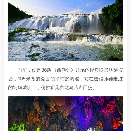
向前，便是86版《西游记》片尾的经典取景地陡坡
塘，105米宽的瀑面如平铺的绸缎，站在唐僧师徒走过
的钙华滩坝上，仿佛听见白龙马蹄声回荡。