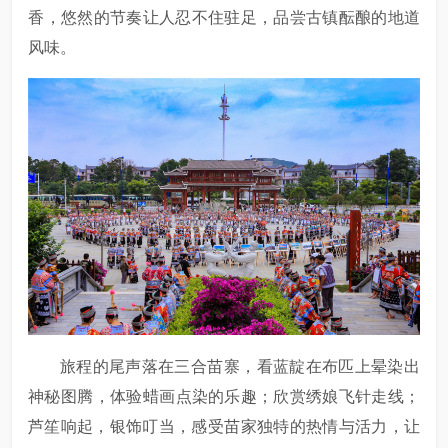
香‌，悠然的节奏让人忍不住驻足，品尝古镇酝酿的地道
风味。
旅程的尾声落在三合‌苗寨‌，看蓝靛在布匹上晕染出‌
神秘图腾‌，体验‌蜡画点染的乐趣‌；欣赏绣娘飞针走线‌；
芦笙响起，银饰叮当，感受苗家独特的热情与活力，让