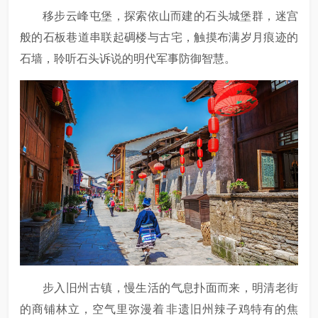
移步‌云峰屯堡‌，探索依山而建的‌石头城堡群‌，迷宫
般的石板巷道串联起碉楼与古宅，触摸布满岁月痕迹的
石墙，聆听石头诉说的‌明代军事防御智慧‌。
步入‌旧州古镇‌，慢生活的气息扑面而来，明清老街
的商铺林立，空气里弥漫着‌非遗旧州辣子鸡特有的焦