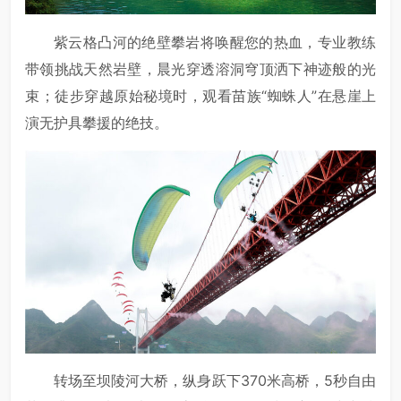
紫云格凸河的绝壁攀岩将唤醒您的热血，专业教练
带领挑战天然岩壁，晨光穿透溶洞穹顶洒下神迹般的光
束；徒步穿越原始秘境时，观看苗族“蜘蛛人”在悬崖上
演无护具攀援的绝技。
转场至坝陵河大桥，纵身跃下370米高桥，5秒自由