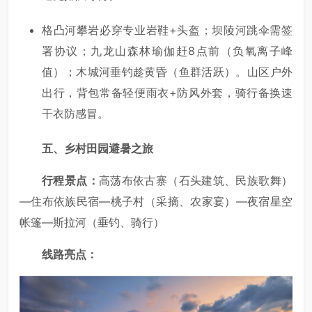
格凸河攀岩必穿专业岩鞋+头盔；坝陵河跳伞需签
署协议；九龙山森林瑜伽赶8点前（负氧离子峰
值）；木城河垂钓趁黄昏（鱼群活跃）。山区户外
出行，背包常备轻便雨衣+防风外套，骑行备换速
干衣防感冒。
五、乡村田园避暑之旅
行程景点：
高荡布依古寨（石头建筑、民族歌舞）
—住布依族民宿—桃子村（采摘、农家宴）—夜宿星空
帐篷—斯拉河（垂钓、骑行）
线路亮点：