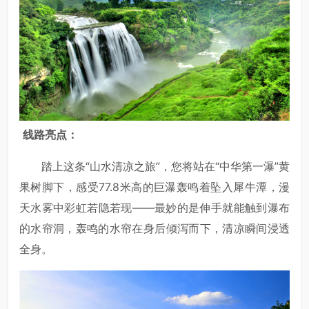
线路亮点：
踏上这条“山水清凉之旅”，您将站在“中华第一瀑”黄
果树脚下，感受77.8米高的巨瀑轰鸣着坠入犀牛潭，漫
天水雾中彩虹若隐若现——最妙的是伸手就能触到瀑布
的水帘洞，轰鸣的水帘在身后倾泻而下，清凉瞬间浸透
全身。