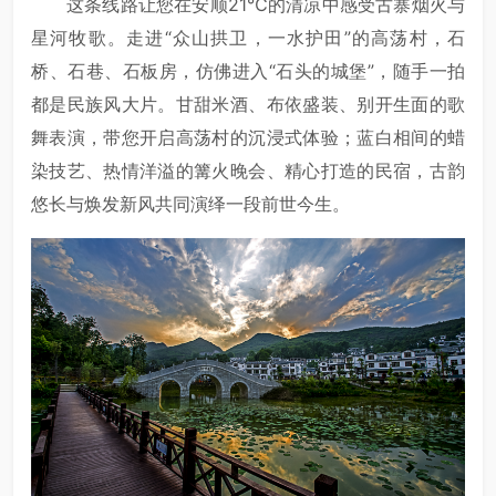
这条线路让您在安顺21℃的清凉中感受古寨烟火与
星河牧歌。走进“众山拱卫，一水护田”的高荡村，石
桥、石巷、石板房，仿佛进入“石头的城堡”，随手一拍
都是民族风大片。甘甜米酒、布依盛装、别开生面的歌
舞表演，带您开启高荡村的沉浸式体验；蓝白相间的蜡
染技艺、热情洋溢的篝火晚会、精心打造的民宿，古韵
悠长与焕发新风共同演绎一段前世今生。