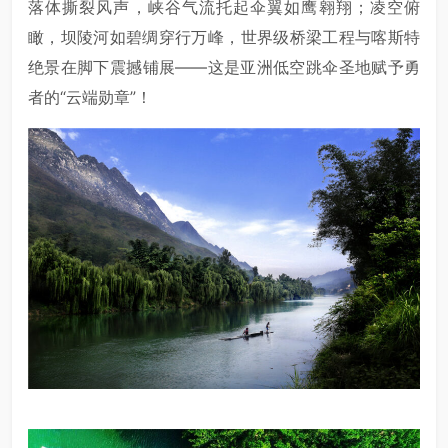
落体撕裂风声，峡谷气流托起伞翼如鹰翱翔；凌空俯
瞰，坝陵河如碧绸穿行万峰，世界级桥梁工程与喀斯特
绝景在脚下震撼铺展——这是亚洲低空跳伞圣地赋予勇
者的“云端勋章”！