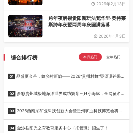
2026年2月13日
跨年夜解锁贵阳新玩法梵华里·奥特莱
斯跨年夜暨两周年庆圆满落幕
2026年1月3日
综合排行榜
本月热门
全年热门
品盛夏金芒，舞乡村新韵——2026“贵州村舞”暨望谟芒果
01
丰收季采风活动圆满开展
多彩贵州城极地海洋世界成功繁育三只小海豚，全网征名
02
正式启动！
2026西南采矿业科技创新大会暨贵州矿业科技博览会将在
03
贵阳召开
金沙县阳光之育教育服务中心（托管班）招生了！
04