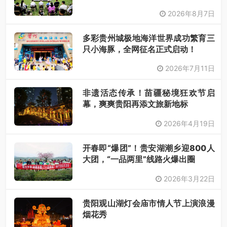
2026年8月7日
多彩贵州城极地海洋世界成功繁育三
只小海豚，全网征名正式启动！
2026年7月11日
非遗活态传承！苗疆秘境狂欢节启
幕，爽爽贵阳再添文旅新地标
2026年4月19日
开春即“爆团”！贵安湖潮乡迎800人
大团，“一品两里”线路火爆出圈
2026年3月22日
贵阳观山湖灯会庙市情人节上演浪漫
烟花秀