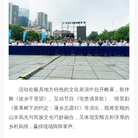
活动在极具地方特色的文化表演中拉开帷幕，歌伴
舞《故乡千里望》、互动节目《屯堡请茶歌》、情景剧
《黄果树下的约定：瀑乡志愿行》等演出，既将安顺的
山水风光与民族文化巧妙融合，又体现安顺古朴淳厚的
乡村风情，赢得现场阵阵掌声。