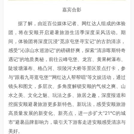
嘉宾合影
据了解，由近百位媒体记者、网红达人组成的体验
团，将在安顺开启避暑旅游生活季深度采风活动。期
间，体验团将深度沉浸“觅凉屯堡寻宝记”的古韵清凉，
感受“沁凉山水巡游记”的磅礴舒爽，探索“清凉喀斯特奇
遇记”的地质奥秘，前往云峰屯堡、龙宫、黄果树瀑布、
陡坡塘瀑布、格凸河、坝陵河大桥等景区景点打卡，参
与“跟着九哥逛屯堡”“网红达人帮帮唱”等文娱活动，通过
镜头和图文，多层次、多角度解锁安顺的气候之爽、山
水之美、文化之魅、玩法之多、旅居之趣，深度报道和
挖掘安顺避暑旅游更多新特色、新玩法，感受安顺旅游
高质量发展的新变化、新亮点，进一步扩大“21℃的城
市”避暑品牌影响力，吸引天下游客走进安顺感受清凉与
美好。