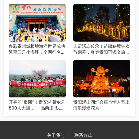
多彩贵州城极地海洋世界成功
非遗活态传承！苗疆秘境狂欢
繁育三只小海豚，全网征名正
节启幕，爽爽贵阳再添文旅新
式启动！
地标
开春即“爆团”！贵安湖潮乡迎
贵阳观山湖灯会庙市情人节上
800人大团，“一品两里”线路
演浪漫烟花秀
火爆出圈
关于我们
联系方式