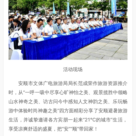
活动现场
安顺市文体广电旅游局局长范成荣作旅游资源推介
时，从“一呼一吸中尽享心旷神怡之美、观景揽胜中领略
山水神奇之美、访古问今中感知人文神韵之美、乐玩畅
游中体验时尚神趣之美”四方面精彩分享了安顺避暑旅游
生活，并诚挚邀请各方宾朋一起来“21℃的城市”生活，
享受凉爽舒适的盛夏，把“安”“顺”带回家！