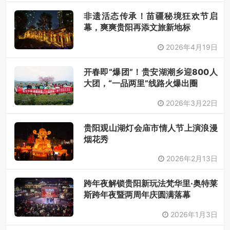
非遗活态传承！苗疆秘境狂欢节启
幕，爽爽贵阳再添文旅新地标
2026年4月19日
开春即“爆团”！贵安湖潮乡迎800人
大团，“一品两里”线路火爆出圈
2026年3月22日
贵阳观山湖灯会庙市情人节上演浪漫
烟花秀
2026年2月13日
跨年夜解锁贵阳新玩法梵华里·奥特莱
斯跨年夜暨两周年庆圆满落幕
2026年1月3日