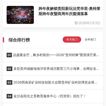
跨年夜解锁贵阳新玩法梵华里·奥特莱
斯跨年夜暨两周年庆圆满落幕
2026年1月3日
综合排行榜
本月热门
全年热门
品盛夏金芒，舞乡村新韵——2026“贵州村舞”暨望谟芒果
01
丰收季采风活动圆满开展
多彩贵州城极地海洋世界成功繁育三只小海豚，全网征名
02
正式启动！
2026西南采矿业科技创新大会暨贵州矿业科技博览会将在
03
贵阳召开
金沙县阳光之育教育服务中心（托管班）招生了！
04