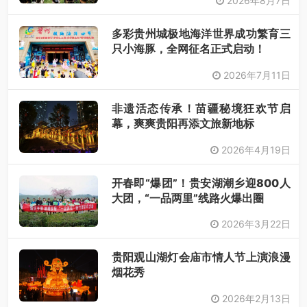
2026年8月7日
多彩贵州城极地海洋世界成功繁育三
只小海豚，全网征名正式启动！
2026年7月11日
非遗活态传承！苗疆秘境狂欢节启
幕，爽爽贵阳再添文旅新地标
2026年4月19日
开春即“爆团”！贵安湖潮乡迎800人
大团，“一品两里”线路火爆出圈
2026年3月22日
贵阳观山湖灯会庙市情人节上演浪漫
烟花秀
2026年2月13日