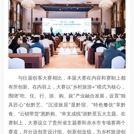
与往届创客大赛相比，本届大赛在内容和赛制上都
有所创新。在内容上，大赛以“乡村旅游+”模式为核心，
围绕“吃、住、行、游、购、娱”产业融合发展，设置“独
具匠心”创黔艺、“沉浸旅居”显黔宿、“特色餐饮”享黔
食、“云销带货”惠黔购、“串支成线”游黔景五大主题。在
赛制上，大赛设立了贵州省主题赛和赤水市专项赛两个
赛道，并分设创意设计组、创新创业组，为乡村旅游创