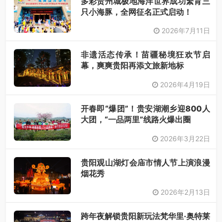
多彩贵州城极地海洋世界成功繁育三
只小海豚，全网征名正式启动！
2026年7月11日
非遗活态传承！苗疆秘境狂欢节启
幕，爽爽贵阳再添文旅新地标
2026年4月19日
开春即“爆团”！贵安湖潮乡迎800人
大团，“一品两里”线路火爆出圈
2026年3月22日
贵阳观山湖灯会庙市情人节上演浪漫
烟花秀
2026年2月13日
跨年夜解锁贵阳新玩法梵华里·奥特莱