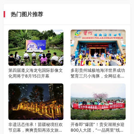
热门图片推荐
第四届遵义海龙屯国际影像文
多彩贵州城极地海洋世界成功
化周将于8月15日开幕
繁育三只小海豚，全网征名正
式启动！
非遗活态传承！苗疆秘境狂欢
开春即“爆团”！贵安湖潮乡迎
节启幕，爽爽贵阳再添文旅新
800人大团，“一品两里”线路