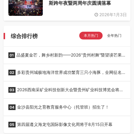
斯跨年夜暨两周年庆圆满落幕
2026年1月3日
综合排行榜
本月热门
全年热门
品盛夏金芒，舞乡村新韵——2026“贵州村舞”暨望谟芒果
01
丰收季采风活动圆满开展
多彩贵州城极地海洋世界成功繁育三只小海豚，全网征名
02
正式启动！
2026西南采矿业科技创新大会暨贵州矿业科技博览会将在
03
贵阳召开
金沙县阳光之育教育服务中心（托管班）招生了！
04
第四届遵义海龙屯国际影像文化周将于8月15日开幕
05