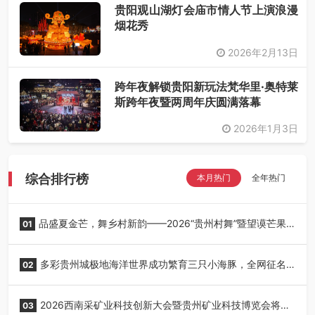
贵阳观山湖灯会庙市情人节上演浪漫
烟花秀
2026年2月13日
跨年夜解锁贵阳新玩法梵华里·奥特莱
斯跨年夜暨两周年庆圆满落幕
2026年1月3日
综合排行榜
本月热门
全年热门
品盛夏金芒，舞乡村新韵——2026“贵州村舞”暨望谟芒果
01
丰收季采风活动圆满开展
多彩贵州城极地海洋世界成功繁育三只小海豚，全网征名
02
正式启动！
2026西南采矿业科技创新大会暨贵州矿业科技博览会将在
03