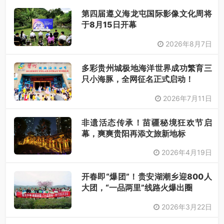
第四届遵义海龙屯国际影像文化周将
于8月15日开幕
2026年8月7日
多彩贵州城极地海洋世界成功繁育三
只小海豚，全网征名正式启动！
2026年7月11日
非遗活态传承！苗疆秘境狂欢节启
幕，爽爽贵阳再添文旅新地标
2026年4月19日
开春即“爆团”！贵安湖潮乡迎800人
大团，“一品两里”线路火爆出圈
2026年3月22日