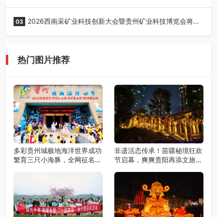
正式启动！
2026西南采矿业科技创新大会暨贵州矿业科技博览会将在
03
贵阳召开
热门图片推荐
多彩贵州城极地海洋世界成功
非遗活态传承！苗疆秘境狂欢
繁育三只小海豚，全网征名正
节启幕，爽爽贵阳再添文旅新
式启动！
地标