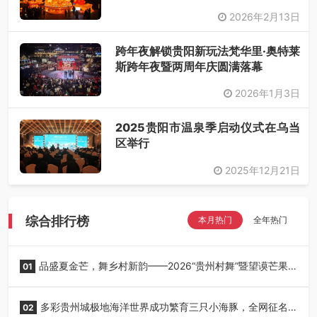
2026年2月13日
跨年夜解锁贵阳新玩法梵华里·奥特莱
斯跨年夜暨两周年庆圆满落幕
2026年1月3日
2025贵阳市温泉季启动仪式在乌当
区举行
2025年12月21日
综合排行榜
本月热门
全年热门
品盛夏金芒，舞乡村新韵——2026“贵州村舞”暨望谟芒果
01
丰收季采风活动圆满开展
多彩贵州城极地海洋世界成功繁育三只小海豚，全网征名
02