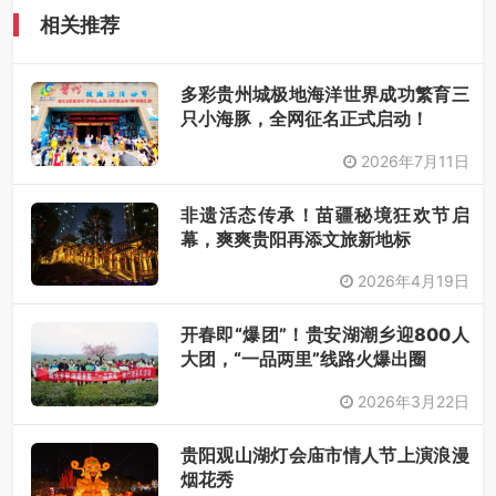
相关推荐
多彩贵州城极地海洋世界成功繁育三
只小海豚，全网征名正式启动！
2026年7月11日
非遗活态传承！苗疆秘境狂欢节启
幕，爽爽贵阳再添文旅新地标
2026年4月19日
开春即“爆团”！贵安湖潮乡迎800人
大团，“一品两里”线路火爆出圈
2026年3月22日
贵阳观山湖灯会庙市情人节上演浪漫
烟花秀