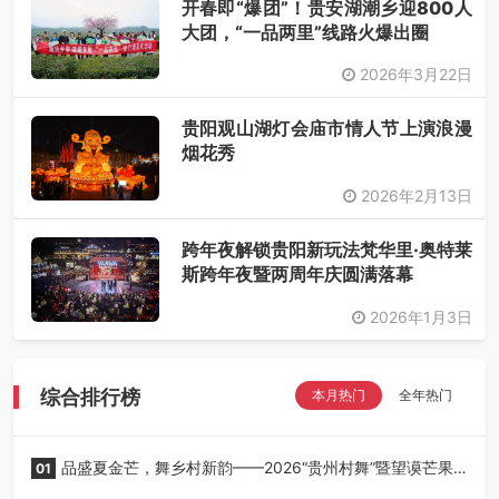
开春即“爆团”！贵安湖潮乡迎800人
大团，“一品两里”线路火爆出圈
2026年3月22日
贵阳观山湖灯会庙市情人节上演浪漫
烟花秀
2026年2月13日
跨年夜解锁贵阳新玩法梵华里·奥特莱
斯跨年夜暨两周年庆圆满落幕
2026年1月3日
综合排行榜
本月热门
全年热门
品盛夏金芒，舞乡村新韵——2026“贵州村舞”暨望谟芒果
01