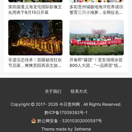
第四届遵义海龙屯国际影像文
多彩贵州城极地海洋世界成功
化周将于8月15日开幕
繁育三只小海豚，全网征名正
式启动！
非遗活态传承！苗疆秘境狂欢
开春即“爆团”！贵安湖潮乡迎
节启幕，爽爽贵阳再添文旅新
800人大团，“一品两里”线路
地标
火爆出圈
关于我们
联系方式
Copyright
2017- 2026
今日贵州网
. All Rights Reserved.
黔ICP备17009392号-1
黔公网安备：52010302000597号
Theme made by
3etheme