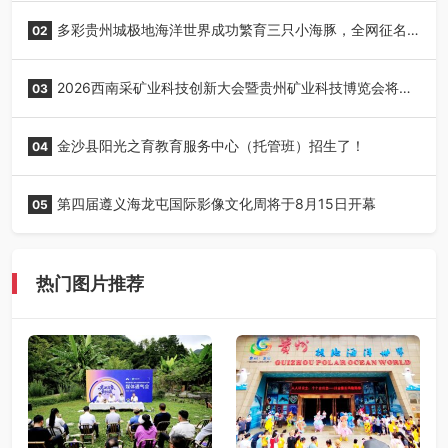
丰收季采风活动圆满开展
多彩贵州城极地海洋世界成功繁育三只小海豚，全网征名
02
正式启动！
2026西南采矿业科技创新大会暨贵州矿业科技博览会将在
03
贵阳召开
金沙县阳光之育教育服务中心（托管班）招生了！
04
第四届遵义海龙屯国际影像文化周将于8月15日开幕
05
热门图片推荐