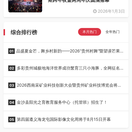
2026年1月3日
综合排行榜
本月热门
全年热门
品盛夏金芒，舞乡村新韵——2026“贵州村舞”暨望谟芒果
01
丰收季采风活动圆满开展
多彩贵州城极地海洋世界成功繁育三只小海豚，全网征名
02
正式启动！
2026西南采矿业科技创新大会暨贵州矿业科技博览会将在
03
贵阳召开
金沙县阳光之育教育服务中心（托管班）招生了！
04
第四届遵义海龙屯国际影像文化周将于8月15日开幕
05