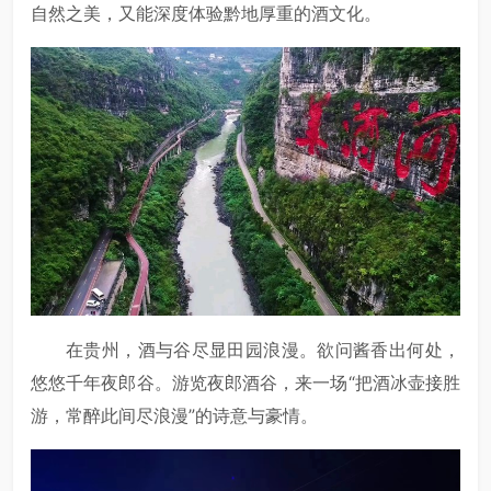
自然之美，又能深度体验黔地厚重的酒文化。
在贵州，酒与谷尽显田园浪漫。欲问酱香出何处，
悠悠千年夜郎谷。游览夜郎酒谷，来一场“把酒冰壶接胜
游，常醉此间尽浪漫”的诗意与豪情。