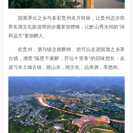
国酒茅台之乡与多彩贵州名片联袂，让贵州迈步世
界名酒文化旅游带的步履更加铿锵，让黔山秀水间的“诗
和远方”更加醉人。
在贵州，酒与镇交相辉映。您可以走进国酒之乡茅
台镇，感受“隔壁千家醉，开坛十里香”的回味悠长；走
进习水土城古镇，踏山水，阅文化，品美酒，享悠闲。