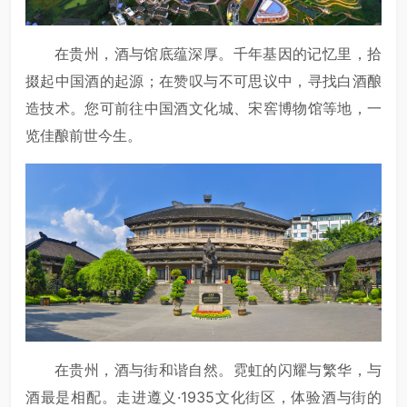
在贵州，酒与馆底蕴深厚。千年基因的记忆里，拾
掇起中国酒的起源；在赞叹与不可思议中，寻找白酒酿
造技术。您可前往中国酒文化城、宋窖博物馆等地，一
览佳酿前世今生。
在贵州，酒与街和谐自然。霓虹的闪耀与繁华，与
酒最是相配。走进遵义·1935文化街区，体验酒与街的