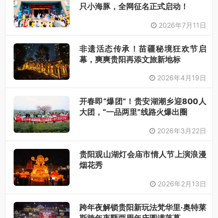
只小海豚，全网征名正式启动！
2026年7月11日
非遗活态传承！苗疆秘境狂欢节启
幕，爽爽贵阳再添文旅新地标
2026年4月19日
开春即“爆团”！贵安湖潮乡迎800人
大团，“一品两里”线路火爆出圈
2026年3月22日
贵阳观山湖灯会庙市情人节上演浪漫
烟花秀
2026年2月13日
跨年夜解锁贵阳新玩法梵华里·奥特莱
斯跨年夜暨两周年庆圆满落幕