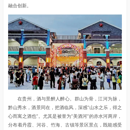
融合创新。
在贵州，酒与景醉人醉心。群山为骨，江河为脉，
黔山秀水，酒景同在，把酒临风，深感“山水之乐，得之
心而寓之酒也”。尤其是被誉为“美酒河”的赤水河两岸，
分布着丹霞、河谷、竹海、古镇等景区景点，既能感受