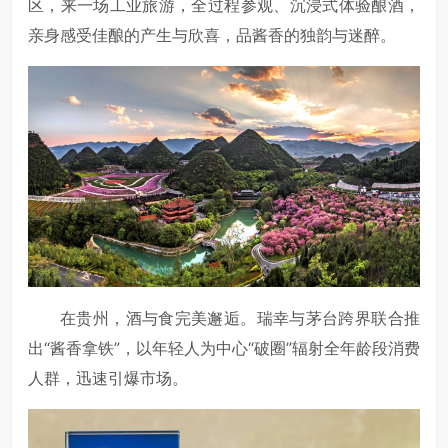
区，来一场工业旅游，全过程参观、沉浸式体验酿酒，
亲身感受佳酿的产生与欣喜，品酱香的独韵与迷醉。
在贵州，酒与食完美邂逅。瑞幸与茅台跨界联合推
出“酱香拿铁”，以年轻人为中心“破圈”辐射全年龄段消费
人群，迅速引爆市场。