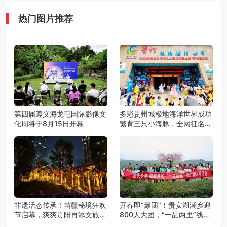
热门图片推荐
第四届遵义海龙屯国际影像文
多彩贵州城极地海洋世界成功
化周将于8月15日开幕
繁育三只小海豚，全网征名正
式启动！
非遗活态传承！苗疆秘境狂欢
开春即“爆团”！贵安湖潮乡迎
节启幕，爽爽贵阳再添文旅新
800人大团，“一品两里”线路
地标
火爆出圈