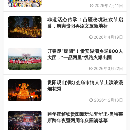
2026年7月11日
非遗活态传承！苗疆秘境狂欢节启
幕，爽爽贵阳再添文旅新地标
2026年4月19日
开春即“爆团”！贵安湖潮乡迎800人
大团，“一品两里”线路火爆出圈
2026年3月22日
贵阳观山湖灯会庙市情人节上演浪漫
烟花秀
2026年2月13日
跨年夜解锁贵阳新玩法梵华里·奥特莱
斯跨年夜暨两周年庆圆满落幕