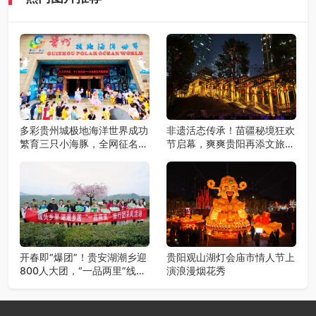
多彩贵州城极地海洋世界成功
非遗活态传承！苗疆秘境狂欢
繁育三只小海豚，全网征名正
节启幕，爽爽贵阳再添文旅新
式启动！
地标
开春即“爆团”！贵安湖潮乡迎
贵阳观山湖灯会庙市情人节上
800人大团，“一品两里”线路
演浪漫烟花秀
火爆出圈