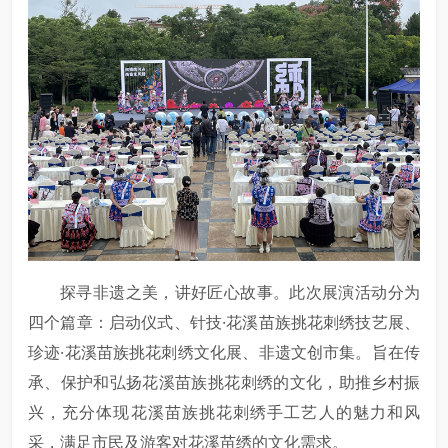
探寻非遗之美，讲好匠心故事。此次展演活动分为
四个篇章：启动仪式、针技·花溪苗族挑花刺绣技艺展、
珍迹·花溪苗族挑花刺绣文化展、非遗文创市集。旨在传
承、保护和弘扬花溪苗族挑花刺绣的文化，助推乡村振
兴，充分体现花溪苗族挑花刺绣手工艺人的魅力和风
采，满足市民及游客对花溪苗绣的文化需求。