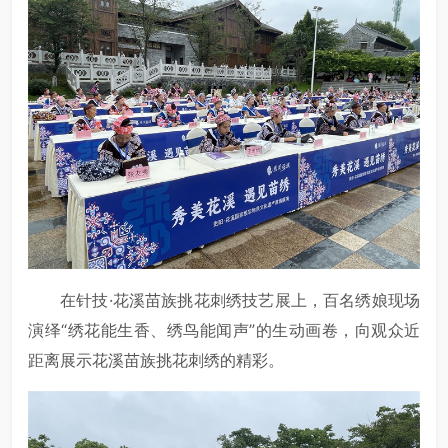
在针技·花溪苗族挑花刺绣技艺展上，百名绣娘现场
演绎“绣花能生香、绣鸟能闻声”的生动画卷，向观众近
距离展示花溪苗族挑花刺绣的精彩。