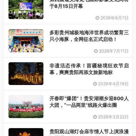
于8月15日开幕
2026年8月7日
多彩贵州城极地海洋世界成功繁育三
只小海豚，全网征名正式启动！
2026年7月11日
非遗活态传承！苗疆秘境狂欢节启
幕，爽爽贵阳再添文旅新地标
2026年4月19日
开春即“爆团”！贵安湖潮乡迎800人
大团，“一品两里”线路火爆出圈
2026年3月22日
贵阳观山湖灯会庙市情人节上演浪漫