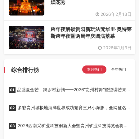
烟花秀
2026年2月13日
跨年夜解锁贵阳新玩法梵华里·奥特莱
斯跨年夜暨两周年庆圆满落幕
2026年1月3日
综合排行榜
本月热门
全年热门
品盛夏金芒，舞乡村新韵——2026“贵州村舞”暨望谟芒果
01
丰收季采风活动圆满开展
多彩贵州城极地海洋世界成功繁育三只小海豚，全网征名
02
正式启动！
2026西南采矿业科技创新大会暨贵州矿业科技博览会将在
03
贵阳召开