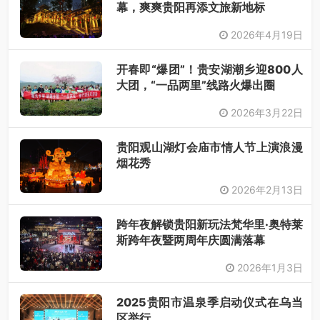
幕，爽爽贵阳再添文旅新地标
2026年4月19日
开春即“爆团”！贵安湖潮乡迎800人
大团，“一品两里”线路火爆出圈
2026年3月22日
贵阳观山湖灯会庙市情人节上演浪漫
烟花秀
2026年2月13日
跨年夜解锁贵阳新玩法梵华里·奥特莱
斯跨年夜暨两周年庆圆满落幕
2026年1月3日
2025贵阳市温泉季启动仪式在乌当
区举行