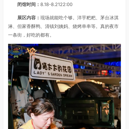
闭馆时间：
8.18-8.2122:00
展区内容：
现场就能吃个够。洋芋粑粑、茅台冰淇
淋、但家香酥鸭、清镇刘姨妈、烧烤串串等。真的夜市
一条街，好吃的都有。