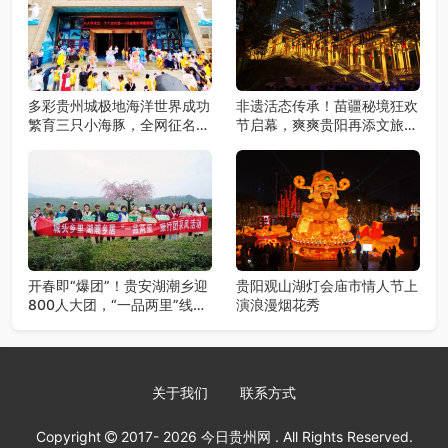
多彩贵州城极地海洋世界成功
非遗活态传承！苗疆秘境狂欢
繁育三只小海豚，全网征名正
节启幕，爽爽贵阳再添文旅新
式启动！
地标
开春即“爆团”！贵安湖潮乡迎
贵阳观山湖灯会庙市情人节上
800人大团，“一品两里”线路
演浪漫烟花秀
火爆出圈
关于我们
联系方式
Copyright
2017- 2026
今日贵州网
. All Rights Reserved.