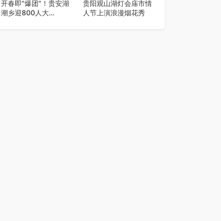
开春即“爆团”！贵安湖
贵阳观山湖灯会庙市情
潮乡迎800人大
人节上演浪漫烟花秀
团，“一品两里”线路火
爆出圈