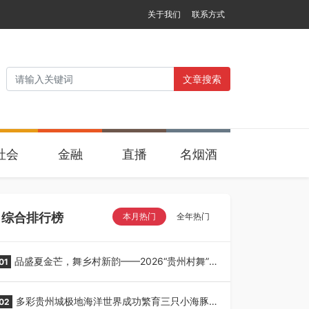
关于我们
联系方式
文章搜索
社会
金融
直播
名烟酒
综合排行榜
本月热门
全年热门
品盛夏金芒，舞乡村新韵——2026“贵州村舞”暨
01
望谟芒果丰收季采风活动圆满开展
多彩贵州城极地海洋世界成功繁育三只小海豚，
02