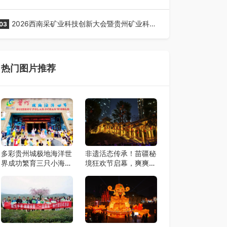
全网征名正式启动！
2026西南采矿业科技创新大会暨贵州矿业科技
03
博览会将在贵阳召开
热门图片推荐
多彩贵州城极地海洋世
非遗活态传承！苗疆秘
界成功繁育三只小海
境狂欢节启幕，爽爽贵
豚，全网征名正式启
阳再添文旅新地标
动！