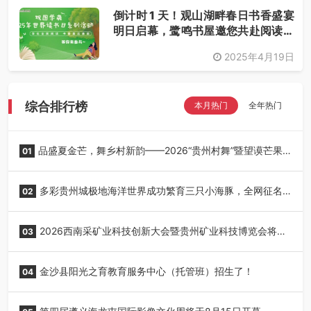
倒计时 1 天！观山湖畔春日书香盛宴
明日启幕，鹭鸣书屋邀您共赴阅读之
约
2025年4月19日
综合排行榜
本月热门
全年热门
品盛夏金芒，舞乡村新韵——2026“贵州村舞”暨望谟芒果
01
丰收季采风活动圆满开展
多彩贵州城极地海洋世界成功繁育三只小海豚，全网征名
02
正式启动！
2026西南采矿业科技创新大会暨贵州矿业科技博览会将在
03
贵阳召开
金沙县阳光之育教育服务中心（托管班）招生了！
04