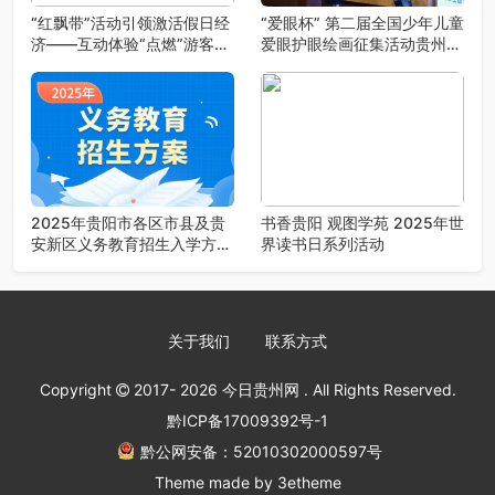
“红飘带”活动引领激活假日经
“爱眼杯” 第二届全国少年儿童
济——互动体验“点燃”游客激
爱眼护眼绘画征集活动贵州地
情
区启动
2025年贵阳市各区市县及贵
书香贵阳 观图学苑 2025年世
安新区义务教育招生入学方案
界读书日系列活动
汇总
关于我们
联系方式
Copyright
2017- 2026
今日贵州网
. All Rights Reserved.
黔ICP备17009392号-1
黔公网安备：52010302000597号
Theme made by
3etheme