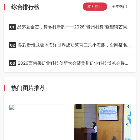
综合排行榜
本月热门
全年热门
品盛夏金芒，舞乡村新韵——2026“贵州村舞”暨望谟芒果
01
丰收季采风活动圆满开展
多彩贵州城极地海洋世界成功繁育三只小海豚，全网征名
02
正式启动！
2026西南采矿业科技创新大会暨贵州矿业科技博览会将在
03
贵阳召开
热门图片推荐