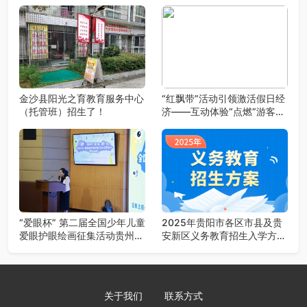
金沙县阳光之育教育服务中心
“红飘带”活动引领激活假日经
（托管班）招生了！
济——互动体验“点燃”游客激
情
“爱眼杯” 第二届全国少年儿童
2025年贵阳市各区市县及贵
爱眼护眼绘画征集活动贵州地
安新区义务教育招生入学方案
区启动
汇总
关于我们
联系方式