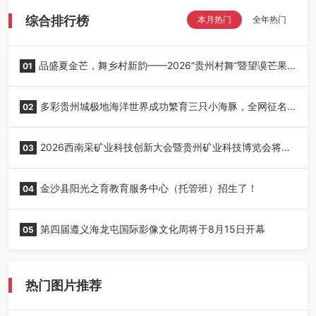
综合排行榜
本月热门
全年热门
品盛夏金芒，舞乡村新韵——2026“贵州村舞”暨望谟芒果
01
丰收季采风活动圆满开展
多彩贵州城极地海洋世界成功繁育三只小海豚，全网征名
02
正式启动！
2026西南采矿业科技创新大会暨贵州矿业科技博览会将在
03
贵阳召开
金沙县阳光之育教育服务中心（托管班）招生了！
04
第四届遵义海龙屯国际影像文化周将于8月15日开幕
05
热门图片推荐