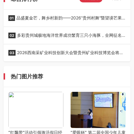
品盛夏金芒，舞乡村新韵——2026“贵州村舞”暨望谟芒果
01
丰收季采风活动圆满开展
多彩贵州城极地海洋世界成功繁育三只小海豚，全网征名
02
正式启动！
2026西南采矿业科技创新大会暨贵州矿业科技博览会将在
03
贵阳召开
热门图片推荐
“红飘带”活动引领激活假日经
“爱眼杯” 第二届全国少年儿童