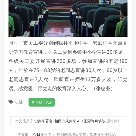
同时，市关工委分别到我县平坝中学、安底中学开展党
史学习教育宣讲，县关工委到乡镇中小学宣讲20多场，
各级关工委开展宣讲280多场，参加宣讲的五老195
人，年龄在75—83岁的老同志宣讲30人次，80岁以上
老同志宣讲7人次，聆听宣讲师生13万多人次，听党
话、感党恩、跟党走的教育深入人心。（张忠业）
话题：
NO TAG
本文采用
知识共享署名-相同方式共享 4.0 国际许可协议
进行许可
本文由「
今日贵州网
」 原创或整理后发布，欢迎分享和转发。