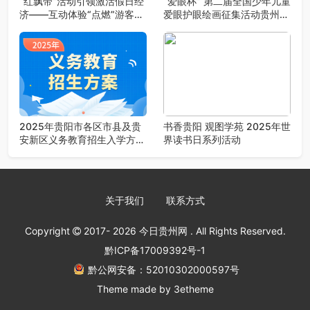
“红飘带”活动引领激活假日经
“爱眼杯” 第二届全国少年儿童
济——互动体验“点燃”游客激
爱眼护眼绘画征集活动贵州地
情
区启动
2025年贵阳市各区市县及贵
书香贵阳 观图学苑 2025年世
安新区义务教育招生入学方案
界读书日系列活动
汇总
关于我们
联系方式
Copyright
2017- 2026
今日贵州网
. All Rights Reserved.
黔ICP备17009392号-1
黔公网安备：52010302000597号
Theme made by
3etheme