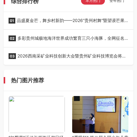
综合排行榜
本月热门
全年热门
品盛夏金芒，舞乡村新韵——2026“贵州村舞”暨望谟芒果
01
丰收季采风活动圆满开展
多彩贵州城极地海洋世界成功繁育三只小海豚，全网征名
02
正式启动！
2026西南采矿业科技创新大会暨贵州矿业科技博览会将在
03
贵阳召开
热门图片推荐